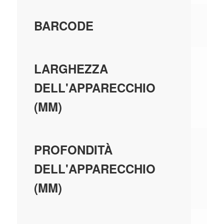
80
BARCODE
22
LARGHEZZA
DELL'APPARECCHIO
(MM)
20
PROFONDITÀ
DELL'APPARECCHIO
(MM)