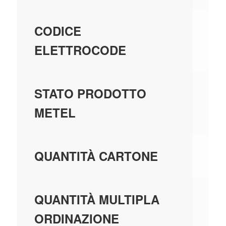
01
CODICE
ELETTROCODE
GE
STATO PRODOTTO
MA
METEL
10
QUANTITÀ CARTONE
10
QUANTITÀ MULTIPLA
ORDINAZIONE