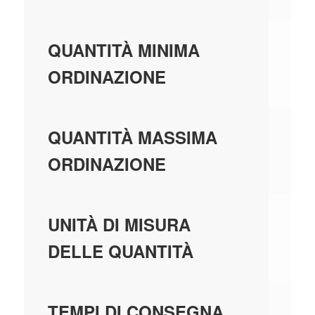
10
QUANTITÀ MINIMA
ORDINAZIONE
99
QUANTITÀ MASSIMA
ORDINAZIONE
PE
UNITÀ DI MISURA
DELLE QUANTITÀ
7 
TEMPI DI CONSEGNA