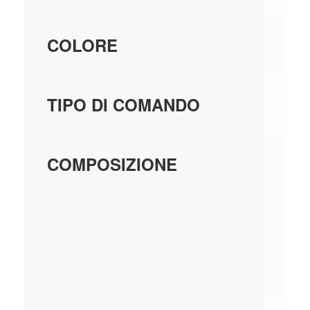
BI
COLORE
AL
TIPO DI COMANDO
DI
COMPOSIZIONE
MO
P
D'
D'