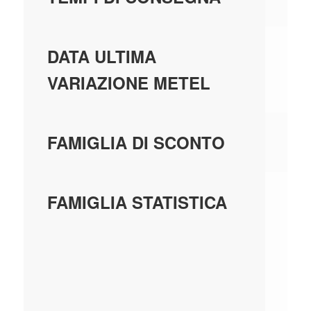
01
DATA ULTIMA
VARIAZIONE METEL
FS
FAMIGLIA DI SCONTO
05
FAMIGLIA STATISTICA
A
AC
CO
PA