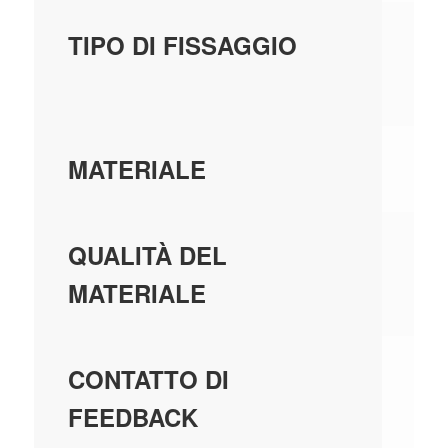
FI
TIPO DI FISSAGGIO
UN
PL
MATERIALE
MA
QUALITÀ DEL
TE
MATERIALE
N
CONTATTO DI
FEEDBACK