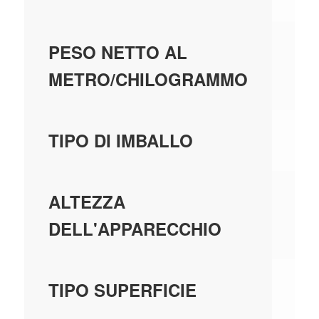
0,
PESO NETTO AL
METRO/CHILOGRAMMO
C
TIPO DI IMBALLO
49
ALTEZZA
DELL'APPARECCHIO
O
TIPO SUPERFICIE