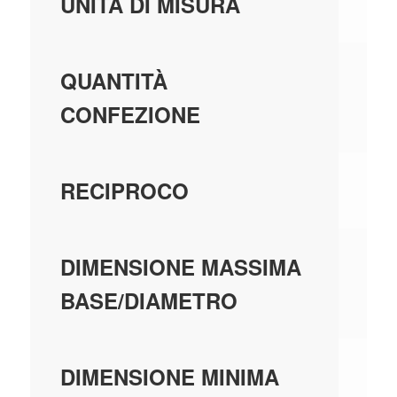
PE
UNITÀ DI MISURA
21
QUANTITÀ
CONFEZIONE
SU
RECIPROCO
1,
DIMENSIONE MASSIMA
BASE/DIAMETRO
0,
DIMENSIONE MINIMA