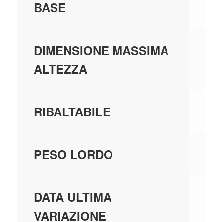
BASE
1,
DIMENSIONE MASSIMA
ALTEZZA
SI
RIBALTABILE
12
PESO LORDO
01
DATA ULTIMA
VARIAZIONE