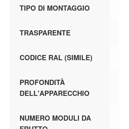
IN
TIPO DI MONTAGGIO
N
TRASPARENTE
90
CODICE RAL (SIMILE)
20
PROFONDITÀ
DELL'APPARECCHIO
1.
NUMERO MODULI DA
FRUTTO