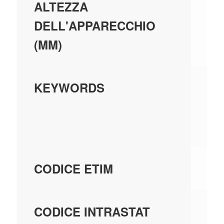
49
ALTEZZA
DELL'APPARECCHIO
(MM)
AC
KEYWORDS
CO
PA
EC
CODICE ETIM
85
CODICE INTRASTAT