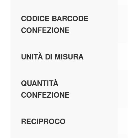
80
CODICE BARCODE
CONFEZIONE
PE
UNITÀ DI MISURA
20
QUANTITÀ
CONFEZIONE
U
RECIPROCO