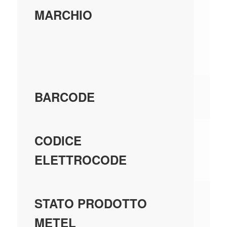
FM
MARCHIO
FA
R
80
BARCODE
01
CODICE
ELETTROCODE
GE
STATO PRODOTTO
MA
METEL