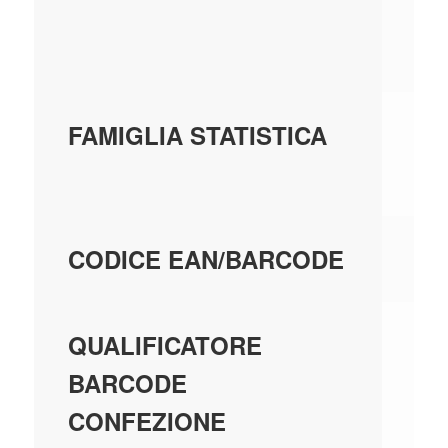
SP
CI
F0
FAMIGLIA STATISTICA
AD
80
CODICE EAN/BARCODE
EA
QUALIFICATORE
BARCODE
CONFEZIONE