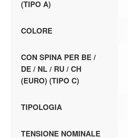
(TIPO A)
BI
COLORE
N
CON SPINA PER BE /
DE / NL / RU / CH
(EURO) (TIPO C)
SE
TIPOLOGIA
20
TENSIONE NOMINALE