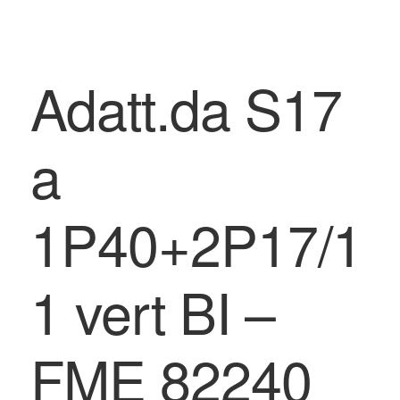
Adatt.da S17
a
1P40+2P17/1
1 vert BI –
FME 82240