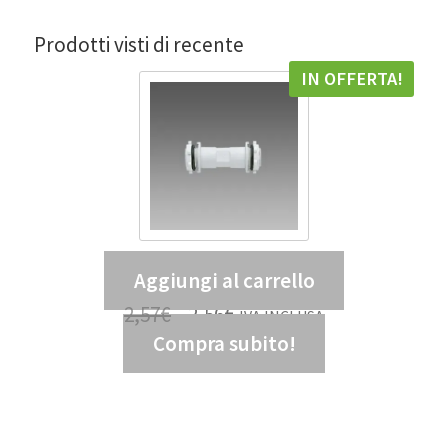
Prodotti visti di recente
IN OFFERTA!
Aggiungi al carrello
Tubo di giunzione 938 – DIS 99807300
2,57
€
2,56
€
IVA INCLUSA
Compra subito!
2,10
€
IVA ESCLUSA