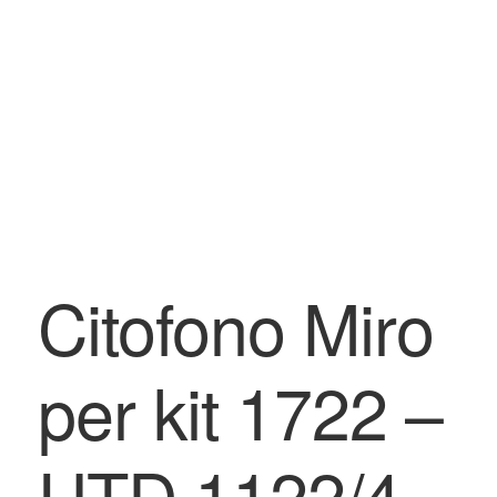
BLOG
Contatti & Assistenza
Accedi/Registrati
Citofono Miro
per kit 1722 –
UTD 1122/4