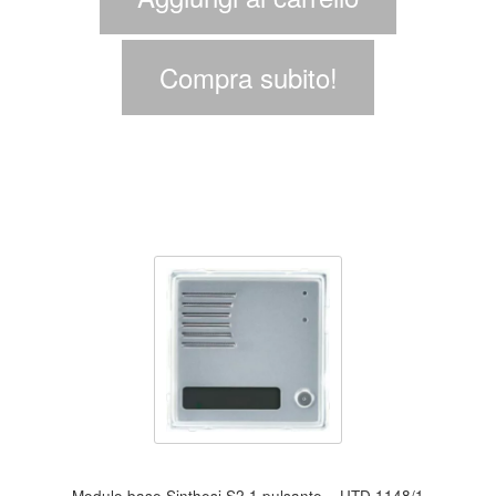
Compra subito!
Modulo base Sinthesi S2 1 pulsante – UTD 1148/1