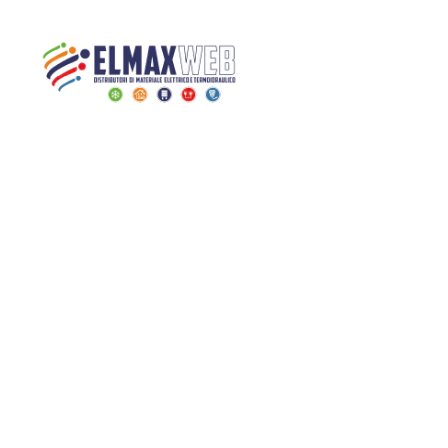
Home
Shop
Senza categoria
Configuratore 2 10pz – BTI 3501/2
Home
Shop Online
Chi siamo
Preventivo Impianto Elettrico
Grossista materiale elettrico
Servizi