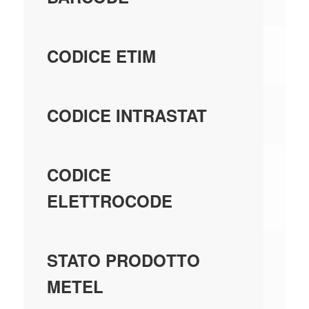
EC
CODICE ETIM
85
CODICE INTRASTAT
38
CODICE
ELETTROCODE
GE
STATO PRODOTTO
MA
METEL