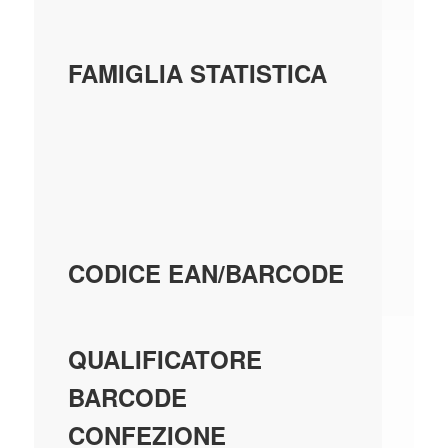
CI
FAMIGLIA STATISTICA
- 
M
AC
80
CODICE EAN/BARCODE
EA
QUALIFICATORE
BARCODE
CONFEZIONE