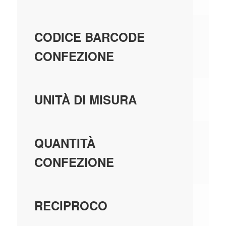
80
CODICE BARCODE
CONFEZIONE
PE
UNITÀ DI MISURA
10
QUANTITÀ
CONFEZIONE
U
RECIPROCO