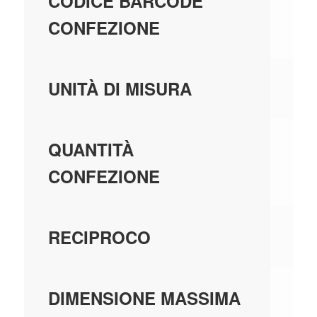
80
CODICE BARCODE
CONFEZIONE
PE
UNITÀ DI MISURA
1,
QUANTITÀ
CONFEZIONE
IN
RECIPROCO
0,
DIMENSIONE MASSIMA