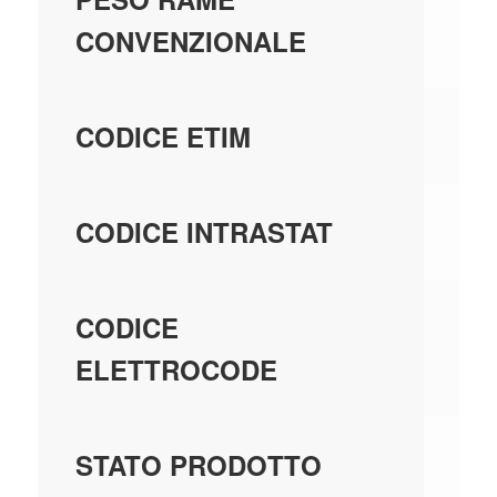
CONVENZIONALE
EC
CODICE ETIM
85
CODICE INTRASTAT
04
CODICE
ELETTROCODE
GE
STATO PRODOTTO