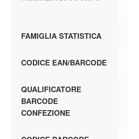
VI
28
FAMIGLIA STATISTICA
80
CODICE EAN/BARCODE
EA
QUALIFICATORE
BARCODE
CONFEZIONE