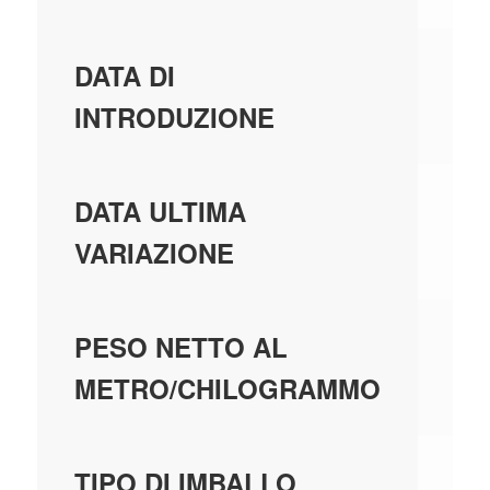
01
DATA DI
INTRODUZIONE
01
DATA ULTIMA
VARIAZIONE
0,
PESO NETTO AL
METRO/CHILOGRAMMO
C
TIPO DI IMBALLO