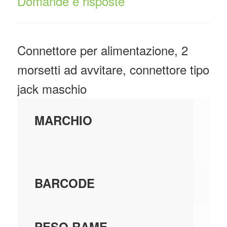
Domande e risposte
Connettore per alimentazione, 2
morsetti ad avvitare, connettore tipo
jack maschio
CO
MARCHIO
SP
80
BARCODE
0,
PESO RAME