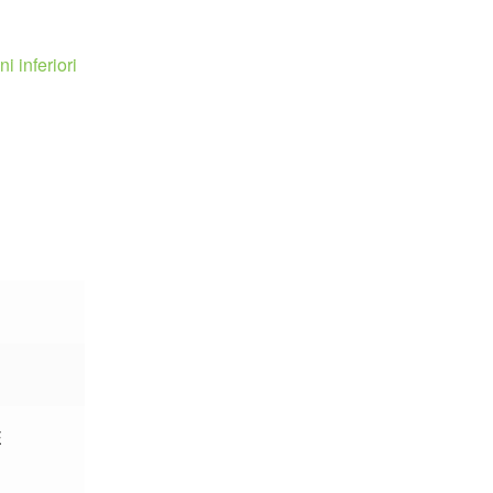
i inferiori
E