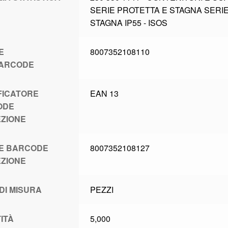
SERIE PROTETTA E STAGNA SERI
STAGNA IP55 - ISOS
E
8007352108110
BARCODE
FICATORE
EAN 13
ODE
ZIONE
E BARCODE
8007352108127
ZIONE
 DI MISURA
PEZZI
ITÀ
5,000