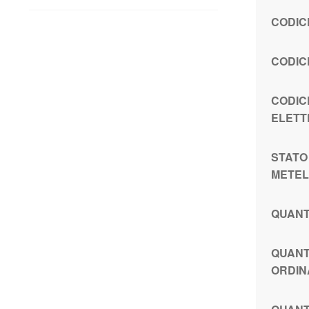
CODIC
CODIC
CODIC
ELET
STATO
METE
QUANT
QUANT
ORDIN