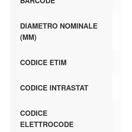
80
BARCODE
32
DIAMETRO NOMINALE
(MM)
EC
CODICE ETIM
73
CODICE INTRASTAT
21
CODICE
ELETTROCODE