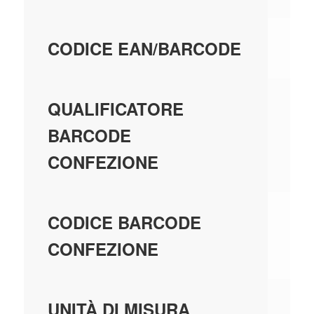
80
CODICE EAN/BARCODE
EA
QUALIFICATORE
BARCODE
CONFEZIONE
80
CODICE BARCODE
CONFEZIONE
PE
UNITÀ DI MISURA