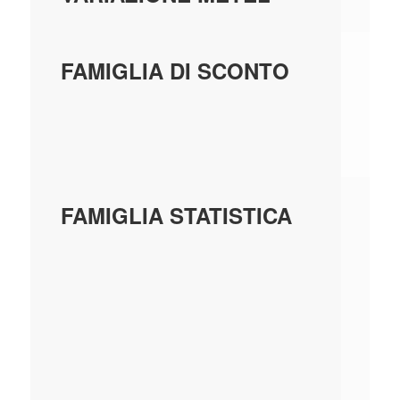
FT
FAMIGLIA DI SCONTO
RI
TA
LG
FAMIGLIA STATISTICA
- 
TA
AC
T
TA