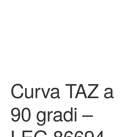
BLOG
Contatti & Assistenza
Accedi/Registrati
Curva TAZ a
90 gradi –
LEG 86694