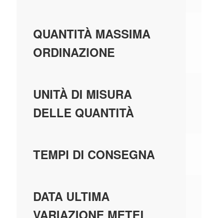
99
QUANTITÀ MASSIMA
ORDINAZIONE
PE
UNITÀ DI MISURA
DELLE QUANTITÀ
1 
TEMPI DI CONSEGNA
01
DATA ULTIMA
VARIAZIONE METEL