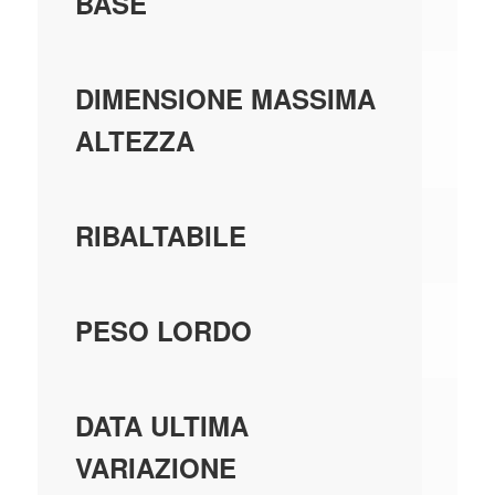
BASE
0,
DIMENSIONE MASSIMA
ALTEZZA
SI
RIBALTABILE
7,
PESO LORDO
01
DATA ULTIMA
VARIAZIONE