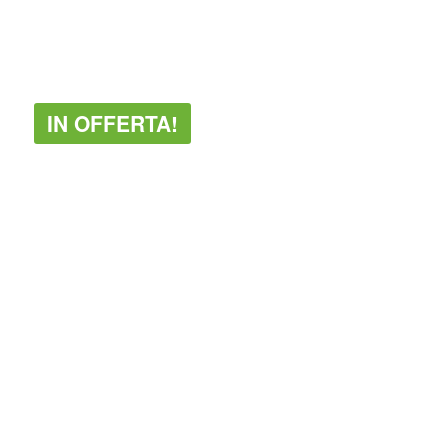
BLOG
Contatti & Assistenza
Accedi/Registrati
IN OFFERTA!