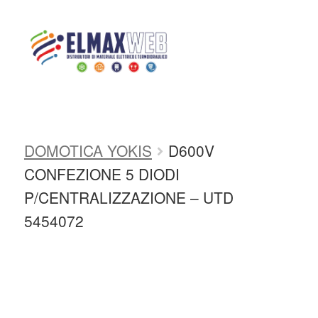
Home
Shop
AUTOMAZIONE E
CONTROLLO
AUTOMAZIONE
DOMESTICA
DOMOTICA
Home
DOMOTICA YOKIS
D600V
Shop Online
CONFEZIONE 5 DIODI
Chi siamo
P/CENTRALIZZAZIONE – UTD
5454072
Preventivo Impianto Elettrico
Grossista materiale elettrico
Servizi