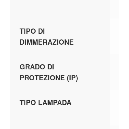
FU
N
TIPO DI
DI
DIMMERAZIONE
IP
GRADO DI
PROTEZIONE (IP)
LE
TIPO LAMPADA
SO