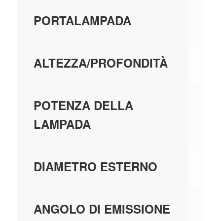
AL
PORTALAMPADA
10
ALTEZZA/PROFONDITÀ
6
POTENZA DELLA
LAMPADA
80
DIAMETRO ESTERNO
A 
ANGOLO DI EMISSIONE