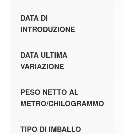
18
DATA DI
INTRODUZIONE
18
DATA ULTIMA
VARIAZIONE
0,
PESO NETTO AL
METRO/CHILOGRAMMO
SC
TIPO DI IMBALLO