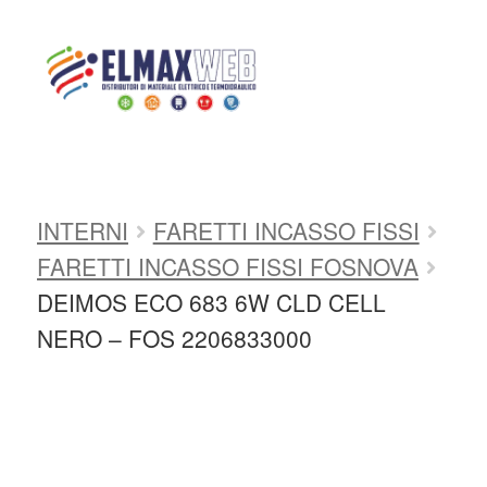
Home
Shop
APPARECCHI DI
ILLUMINAZIONE
FARI E
PROIETTORI
FARETTI INCASSO
Home
INTERNI
FARETTI INCASSO FISSI
Shop Online
FARETTI INCASSO FISSI FOSNOVA
Chi siamo
DEIMOS ECO 683 6W CLD CELL
NERO – FOS 2206833000
Preventivo Impianto Elettrico
Grossista materiale elettrico
Servizi