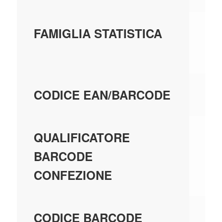
63
FAMIGLIA STATISTICA
G
80
CODICE EAN/BARCODE
EA
QUALIFICATORE
BARCODE
CONFEZIONE
80
CODICE BARCODE