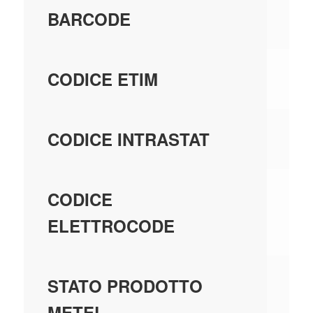
80
BARCODE
EC
CODICE ETIM
94
CODICE INTRASTAT
24
CODICE
ELETTROCODE
GE
STATO PRODOTTO
MA
METEL