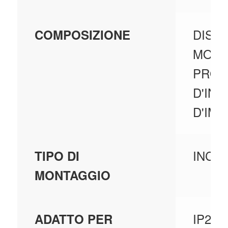
DISP
COMPOSIZIONE
MODU
PROG
D'IN
D'IMP
INCA
TIPO DI
MONTAGGIO
IP20
ADATTO PER