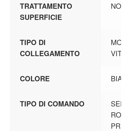
NON 
TRATTAMENTO
SUPERFICIE
MORS
TIPO DI
VITE
COLLEGAMENTO
BIAN
COLORE
SELE
TIPO DI COMANDO
ROTA
PRES