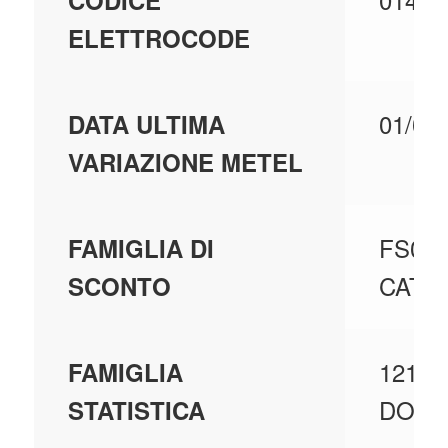
CODICE
ELETTROCODE
01/07
DATA ULTIMA
VARIAZIONE METEL
FS001
FAMIGLIA DI
CATA
SCONTO
121 -
FAMIGLIA
DOMU
STATISTICA