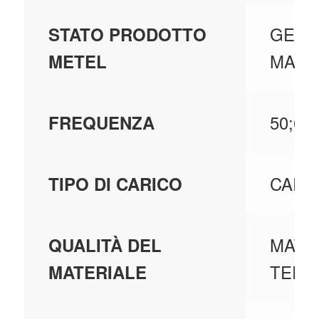
GEST
STATO PRODOTTO
MAGA
METEL
50;60
FREQUENZA
CARI
TIPO DI CARICO
MATE
QUALITÀ DEL
TERM
MATERIALE