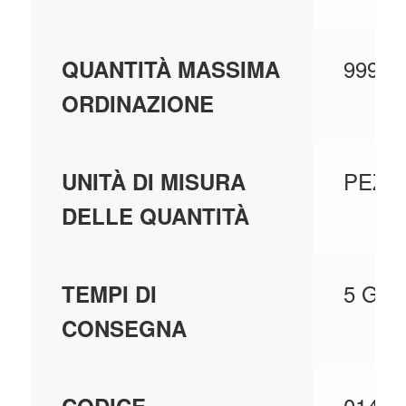
99999
QUANTITÀ MASSIMA
ORDINAZIONE
PEZZI
UNITÀ DI MISURA
DELLE QUANTITÀ
5 GG
TEMPI DI
CONSEGNA
0141