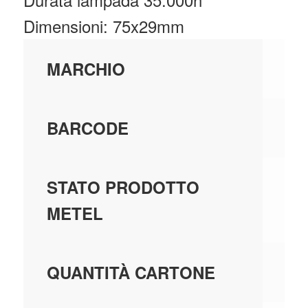
Dimensioni: 75x29mm
BE
MARCHIO
80
BARCODE
GE
STATO PRODOTTO
MA
METEL
10
QUANTITÀ CARTONE