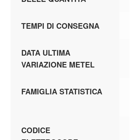
5 
TEMPI DI CONSEGNA
01
DATA ULTIMA
VARIAZIONE METEL
CO
FAMIGLIA STATISTICA
C
25
CODICE