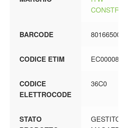
CONSTRUC
8016650068
BARCODE
EC000089
CODICE ETIM
36C0
CODICE
ELETTROCODE
GESTITO A
STATO