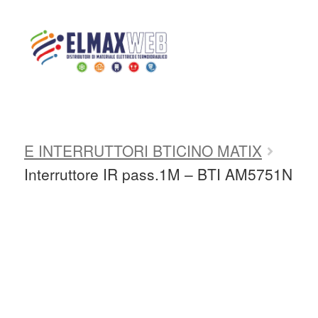
Home
Shop
PLACCHE E
INTERRUTTORI
PLACCHE E
INTERRUTTORI BTICINO
PLACCHE
Home
E INTERRUTTORI BTICINO MATIX
Shop Online
Interruttore IR pass.1M – BTI AM5751N
Chi siamo
Preventivo Impianto Elettrico
Grossista materiale elettrico
Servizi