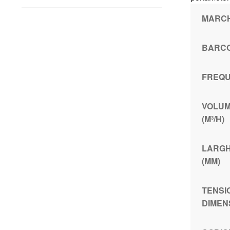
MARC
BARC
FREQU
VOLUM
(M³/H)
LARGH
(MM)
TENSI
DIMEN