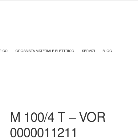
ICE
ASPIRATORI RESIDENZIALI
M 100/4 T – VOR 0000011211
RICO
GROSSISTA MATERIALE ELETTRICO
SERVIZI
BLOG
M 100/4 T – VOR
0000011211