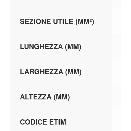
38
SEZIONE UTILE (MM²)
21
LUNGHEZZA (MM)
40
LARGHEZZA (MM)
16
ALTEZZA (MM)
EC
CODICE ETIM