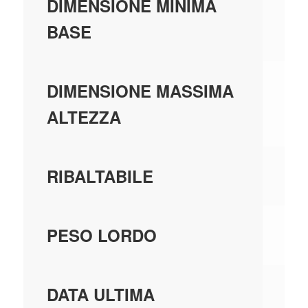
0,
DIMENSIONE MINIMA
BASE
0,
DIMENSIONE MASSIMA
ALTEZZA
SI
RIBALTABILE
14
PESO LORDO
01
DATA ULTIMA