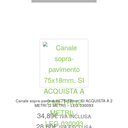
Canale sopra-pavimento 75x18mm. SI ACQUISTA A 2
METRI (2 METRI) – LEG 030093
34,89
€
IVA INCLUSA
28,60
€
IVA ESCLUSA