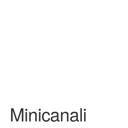
BLOG
Contatti & Assistenza
Accedi/Registrati
Minicanali