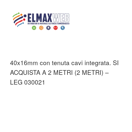
Home
Shop
CANALINE PVC E
ACCESSORI
CANALINE PVC
LEGRAND
CANALINE
Minicanali
Home
40x16mm con tenuta cavi integrata. SI
Shop Online
ACQUISTA A 2 METRI (2 METRI) –
Chi siamo
LEG 030021
Preventivo Impianto Elettrico
Grossista materiale elettrico
Servizi