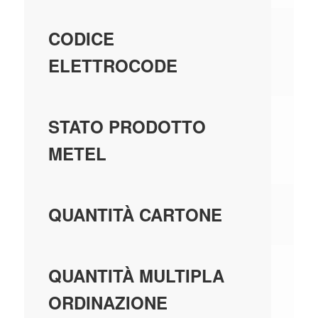
20
CODICE
ELETTROCODE
GE
STATO PRODOTTO
MA
METEL
48
QUANTITÀ CARTONE
48
QUANTITÀ MULTIPLA
ORDINAZIONE