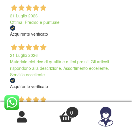
21 Luglio 2026
Ottima. Preciso e puntuale
Acquirente verificato
21 Luglio 2026
Materiale elettrico di qualità e ottimi prezzi. Gli articoli
rispondono alla descrizione. Assortimento eccellente.
Servizio eccellente.
Acquirente verificato
21 Luglio 2026
0
Direi che la mia esperienza e stata ottima. Venditore molto
veloce, prezzo molto competitivo. Consigliatissimo