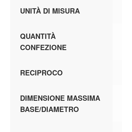
ME
UNITÀ DI MISURA
48
QUANTITÀ
CONFEZIONE
U
RECIPROCO
2,
DIMENSIONE MASSIMA
BASE/DIAMETRO