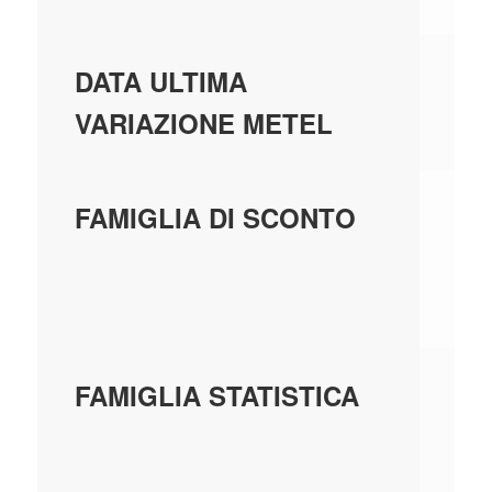
01
DATA ULTIMA
VARIAZIONE METEL
CI
FAMIGLIA DI SCONTO
CA
TE
CI
FAMIGLIA STATISTICA
DI
PL