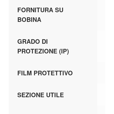
N
FORNITURA SU
BOBINA
IP
GRADO DI
PROTEZIONE (IP)
N
FILM PROTETTIVO
38
SEZIONE UTILE