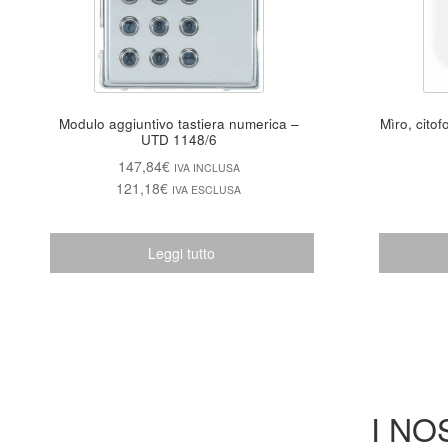
Modulo aggiuntivo tastiera numerica –
Mìro, citof
UTD 1148/6
147,84
€
IVA INCLUSA
121,18
€
IVA ESCLUSA
Leggi tutto
I NO