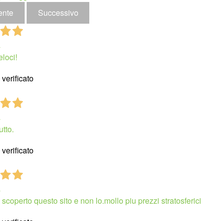
ente
Successivo
a
eloci!
verificato
a
utto.
verificato
a
 scoperto questo sito e non lo.mollo piu prezzi stratosferici