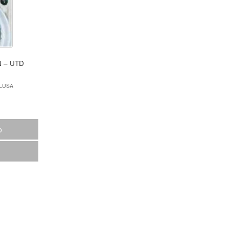
TD
CLUSA
o