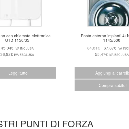
ono con chiamata elettronica –
Posto esterno impianti 4+N – U
UTD 1150/35
1145/500
45,04
€
84,81
€
67,67
€
IVA INCLUSA
IVA IN
36,92
€
55,47
€
IVA ESCLUSA
IVA ESCLUSA
Leggi tutto
Aggiungi al carrell
Compra subito!
STRI PUNTI DI FORZA