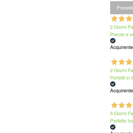
Preced
2 Giorni F
Precisi e v
Acquirente 
2 Giorni F
Perfetti in t
Acquirente 
5 Giorni F
Perfetto ho