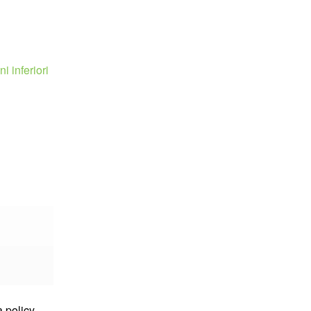
i inferiori
 policy.