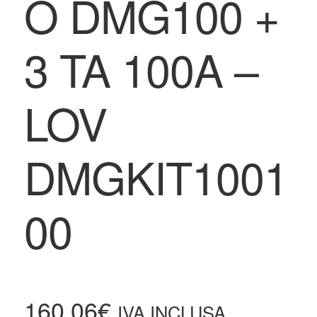
O DMG100 +
3 TA 100A –
LOV
DMGKIT1001
00
160,06
€
IVA INCLUSA