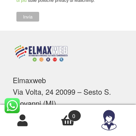
di più
sulle politiche privacy di Mailchimp.
Elmaxweb
Via Volta, 24 20099 – Sesto S.
Giovanni (MI)
P.I. 09460790968
0
Numero REA MI - 2092764