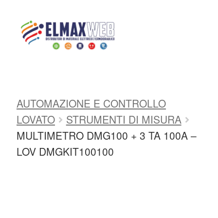
Home
Shop
AUTOMAZIONE E
CONTROLLO
AUTOMAZIONE E
CONTROLLO INDUSTRIALE
Home
AUTOMAZIONE E CONTROLLO
Shop Online
LOVATO
STRUMENTI DI MISURA
Chi siamo
MULTIMETRO DMG100 + 3 TA 100A –
LOV DMGKIT100100
Preventivo Impianto Elettrico
Grossista materiale elettrico
Servizi