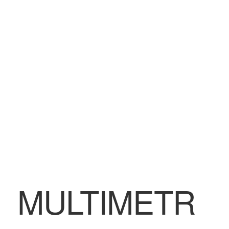
BLOG
Contatti & Assistenza
Accedi/Registrati
MULTIMETR