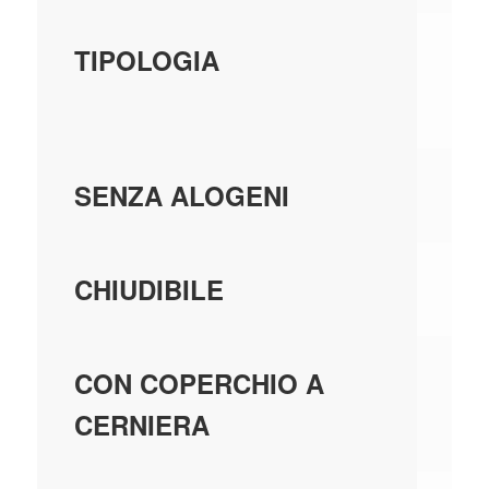
TI
TIPOLOGIA
BI
SÌ
SENZA ALOGENI
N
CHIUDIBILE
N
CON COPERCHIO A
CERNIERA