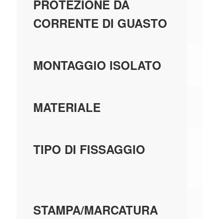
N
PROTEZIONE DA
CORRENTE DI GUASTO
N
MONTAGGIO ISOLATO
PL
MATERIALE
FI
TIPO DI FISSAGGIO
SC
SE
STAMPA/MARCATURA