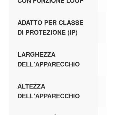
N
CON FUNZIONE LOOP
IP
ADATTO PER CLASSE
DI PROTEZIONE (IP)
22
LARGHEZZA
DELL'APPARECCHIO
49
ALTEZZA
DELL'APPARECCHIO