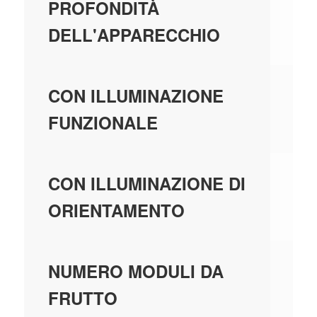
34
PROFONDITÀ
DELL'APPARECCHIO
N
CON ILLUMINAZIONE
FUNZIONALE
N
CON ILLUMINAZIONE DI
ORIENTAMENTO
1
NUMERO MODULI DA
FRUTTO