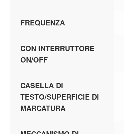
50
FREQUENZA
N
CON INTERRUTTORE
ON/OFF
SÌ
CASELLA DI
TESTO/SUPERFICIE DI
MARCATURA
N
MECCANISMO DI