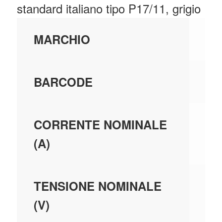
standard italiano tipo P17/11, grigio
VI
MARCHIO
20
BARCODE
16
CORRENTE NOMINALE
(A)
25
TENSIONE NOMINALE
(V)