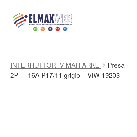
Home
Shop
PLACCHE E
INTERRUTTORI
PLACCHE E
INTERRUTTORI VIMAR
PLACCHE E
Home
INTERRUTTORI VIMAR ARKE'
Presa
Shop Online
2P+T 16A P17/11 grigio – VIW 19203
Chi siamo
Preventivo Impianto Elettrico
Grossista materiale elettrico
Servizi