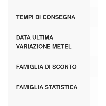
7 
TEMPI DI CONSEGNA
01
DATA ULTIMA
VARIAZIONE METEL
FS
FAMIGLIA DI SCONTO
05
FAMIGLIA STATISTICA
A
AP