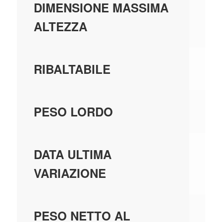
1,
DIMENSIONE MASSIMA
ALTEZZA
SI
RIBALTABILE
35
PESO LORDO
01
DATA ULTIMA
VARIAZIONE
0,
PESO NETTO AL