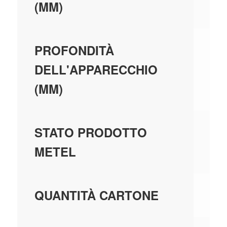
(MM)
34
PROFONDITÀ
DELL'APPARECCHIO
(MM)
GE
STATO PRODOTTO
MA
METEL
50
QUANTITÀ CARTONE