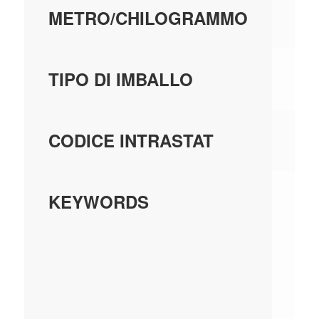
METRO/CHILOGRAMMO
C
TIPO DI IMBALLO
85
CODICE INTRASTAT
AP
KEYWORDS
PR
C
ST
IT