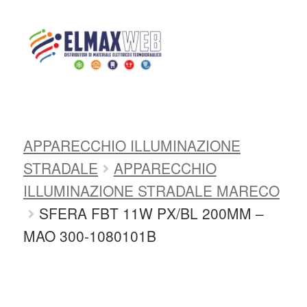
Home
Shop
APPARECCHI DI
ILLUMINAZIONE
ILLUMINAZIONE
ESTERNA GIARDINO/STRADALE
Home
APPARECCHIO ILLUMINAZIONE
Shop Online
STRADALE
APPARECCHIO
Chi siamo
ILLUMINAZIONE STRADALE MARECO
SFERA FBT 11W PX/BL 200MM –
Preventivo Impianto Elettrico
MAO 300-1080101B
Grossista materiale elettrico
Servizi