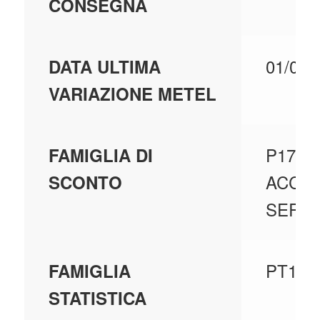
CONSEGNA
01/02/
DATA ULTIMA
VARIAZIONE METEL
P171 -
FAMIGLIA DI
ACCE
SCONTO
SERIE
PT10 
FAMIGLIA
STATISTICA