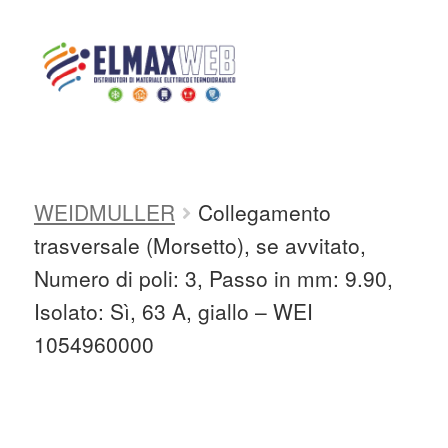
Home
Shop
CABLAGGIO,
FISSAGGIO E GIUNZIONE CAVI
MORSETTI
MORSETTI
Home
WEIDMULLER
Collegamento
Shop Online
trasversale (Morsetto), se avvitato,
Chi siamo
Numero di poli: 3, Passo in mm: 9.90,
Isolato: Sì, 63 A, giallo – WEI
Preventivo Impianto Elettrico
1054960000
Grossista materiale elettrico
Servizi