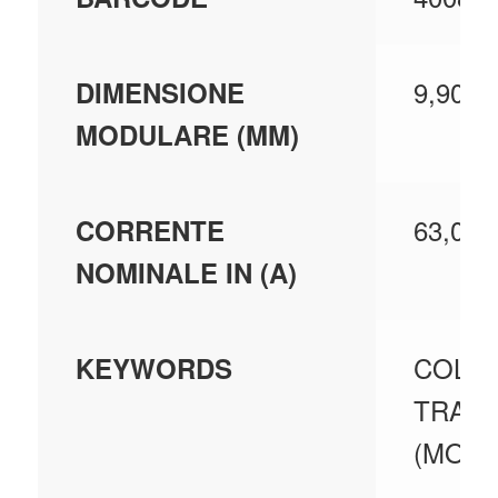
9,900
DIMENSIONE
MODULARE (MM)
63,000
CORRENTE
NOMINALE IN (A)
COLL
KEYWORDS
TRAS
(MORS