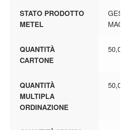
GESTI
STATO PRODOTTO
MAGA
METEL
50,000
QUANTITÀ
CARTONE
50,000
QUANTITÀ
MULTIPLA
ORDINAZIONE