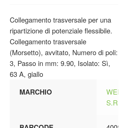
Collegamento trasversale per una
ripartizione di potenziale flessibile.
Collegamento trasversale
(Morsetto), avvitato, Numero di poli:
3, Passo in mm: 9.90, Isolato: Sì,
63 A, giallo
WEID
MARCHIO
S.R.L.
40081
BARCODE