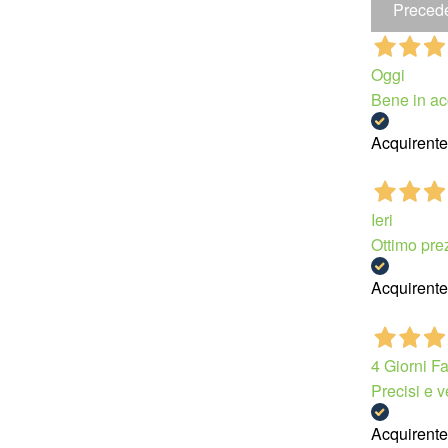
Preced
Oggi
Bene in ac
Acquirente 
Ieri
Ottimo pre
Acquirente 
4 Giorni F
Precisi e v
Acquirente 