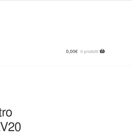
 diametro 20 IP67 – ETQ ETQCRV20
0,00
€
0 prodotti
tro
RV20