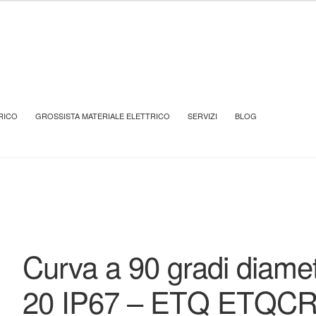
INE EASYTEQ
GUAINA E ACCESSORI EASYTEQ
Curva a 90 gradi
RICO
GROSSISTA MATERIALE ELETTRICO
SERVIZI
BLOG
Curva a 90 gradi diame
20 IP67 – ETQ ETQC