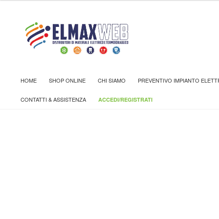
Home
Shop
TUBI, GUAINE E POZZETTI
TUBI E GUA
HOME
SHOP ONLINE
CHI SIAMO
PREVENTIVO IMPIANTO ELETT
CONTATTI & ASSISTENZA
ACCEDI/REGISTRATI