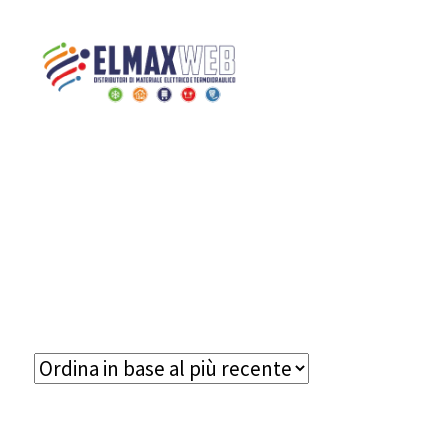
Home
Brand
EASYTEQ
Home
Shop Online
Chi siamo
Preventivo Impianto Elettrico
Grossista materiale elettrico
Servizi