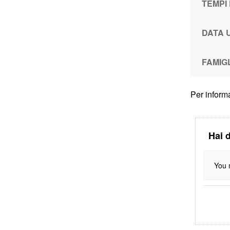
TEMPI
DATA 
FAMIG
Per informa
Hai 
You 