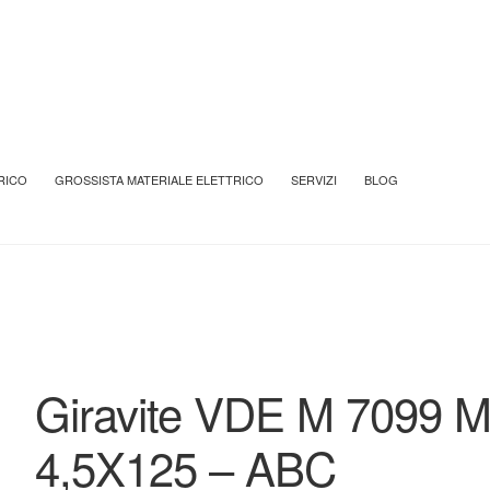
NSILI PER INSTALLATORI
UTENSILI PER INSTALLATORI ABC
GI
RICO
GROSSISTA MATERIALE ELETTRICO
SERVIZI
BLOG
Giravite VDE M 7099 
4,5X125 – ABC