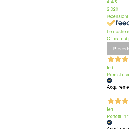
4,4
/5
2.020
recensioni
Le nostre r
Clicca qui 
Preced
Ieri
Precisi e v
Acquirente 
Ieri
Perfetti in t
Acquirente 