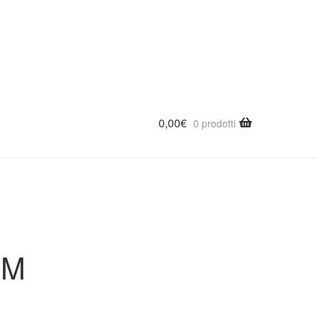
RAVITI
Giravite VDE M 7099 MM 4,5X125 – ABC M70990124
0,00
€
0 prodotti
MM