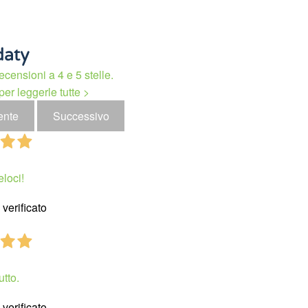
ecensioni a 4 e 5 stelle.
per leggerle tutte >
ente
Successivo
eloci!
verificato
utto.
verificato