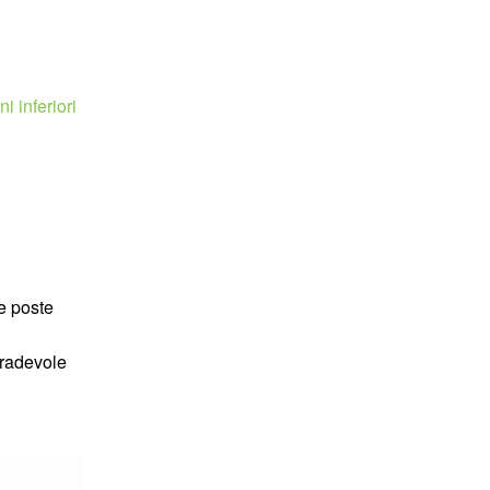
i inferiori
e poste
gradevole