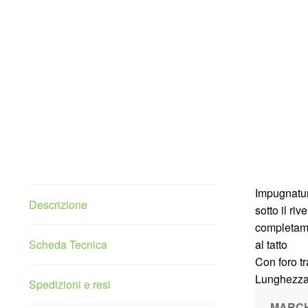
Impugnatur
Descrizione
sotto il ri
completame
Scheda Tecnica
al tatto
Con foro t
Lunghezz
Spedizioni e resi
MARC