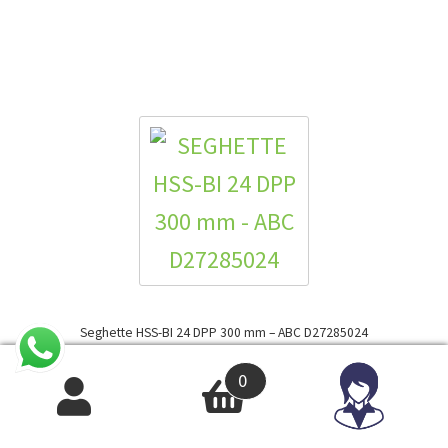
Seghette HSS-BI 24 DPP 300 mm – ABC D27285024
2,01
€
IVA INCLUSA
0
1,65
€
IVA ESCLUSA