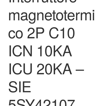
magnetotermi
co 2P C10
ICN 10KA
ICU 20KA –
SIE
5SY42107