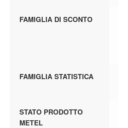
5E
FAMIGLIA DI SCONTO
DI
SC
S
P3
FAMIGLIA STATISTICA
AU
GE
STATO PRODOTTO
MA
METEL