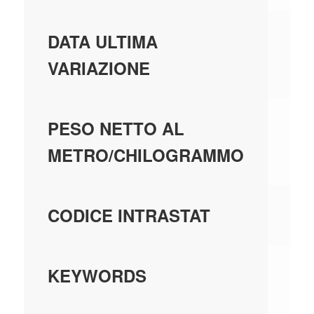
01
DATA ULTIMA
VARIAZIONE
0,
PESO NETTO AL
METRO/CHILOGRAMMO
85
CODICE INTRASTAT
IN
KEYWORDS
M