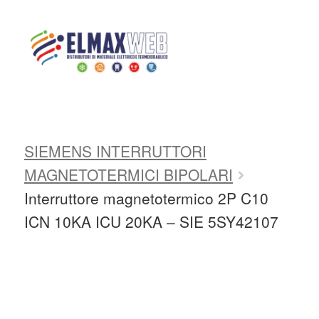
Home
Shop
MAGNETOTERMICI
E DIFFERENZIALI
SIEMENS
INTERRUTTORI MAGNETOTERMICI
Home
SIEMENS INTERRUTTORI
Shop Online
MAGNETOTERMICI BIPOLARI
Chi siamo
Interruttore magnetotermico 2P C10
ICN 10KA ICU 20KA – SIE 5SY42107
Preventivo Impianto Elettrico
Grossista materiale elettrico
Servizi