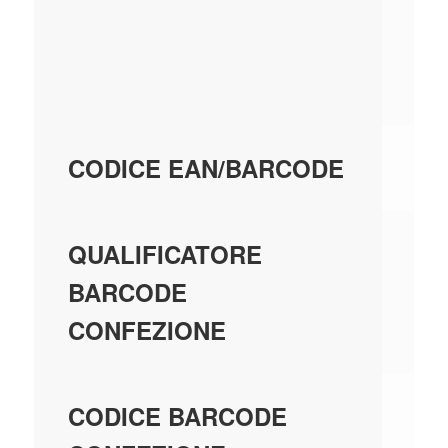
QU
IN
4,
80
CODICE EAN/BARCODE
EA
QUALIFICATORE
BARCODE
CONFEZIONE
80
CODICE BARCODE