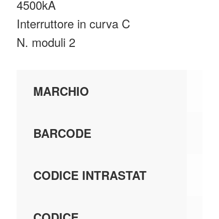
4500kA
Interruttore in curva C
N. moduli 2
BT
MARCHIO
20
BARCODE
85
CODICE INTRASTAT
14
CODICE