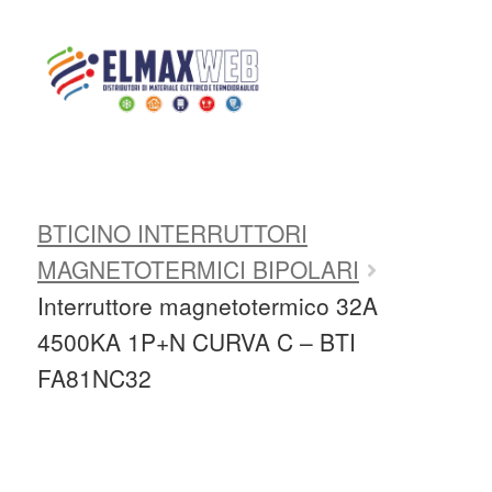
Home
Shop
MAGNETOTERMICI
E DIFFERENZIALI
BTICINO
INTERRUTTORI MAGNETOTERMICI
Home
BTICINO INTERRUTTORI
Shop Online
MAGNETOTERMICI BIPOLARI
Chi siamo
Interruttore magnetotermico 32A
4500KA 1P+N CURVA C – BTI
Preventivo Impianto Elettrico
FA81NC32
Grossista materiale elettrico
Servizi