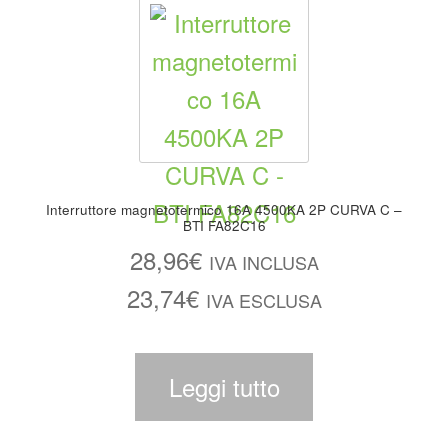
Interruttore magnetotermico 16A 4500KA 2P CURVA C –
BTI FA82C16
28,96
€
IVA INCLUSA
23,74
€
IVA ESCLUSA
Leggi tutto