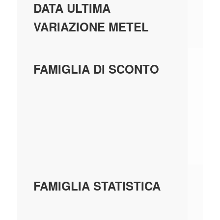
01
DATA ULTIMA
VARIAZIONE METEL
IN
FAMIGLIA DI SCONTO
IN
MO
NO
CE
IN
FAMIGLIA STATISTICA
SI