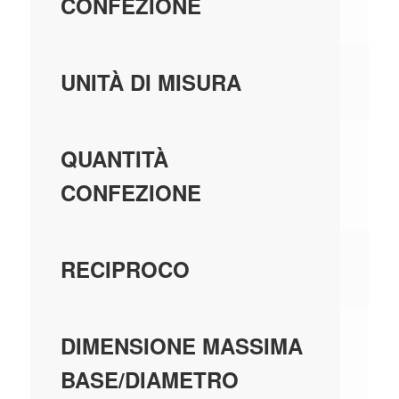
CONFEZIONE
PE
UNITÀ DI MISURA
3,
QUANTITÀ
CONFEZIONE
U
RECIPROCO
0,
DIMENSIONE MASSIMA
BASE/DIAMETRO