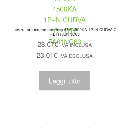
Interruttore magnetotermico 63A 4500KA 1P+N CURVA C
– BTI FA81NC63
28,07
€
IVA INCLUSA
23,01
€
IVA ESCLUSA
Leggi tutto