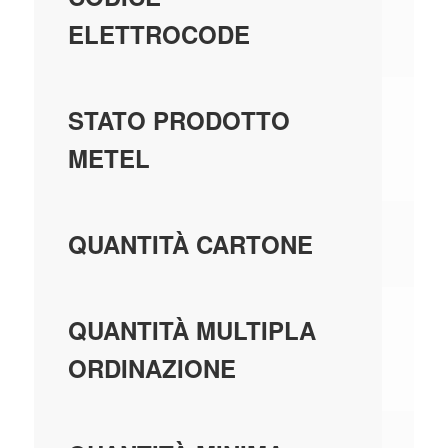
ELETTROCODE
GE
STATO PRODOTTO
MA
METEL
3,
QUANTITÀ CARTONE
3,
QUANTITÀ MULTIPLA
ORDINAZIONE