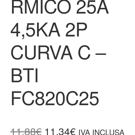
RMICO 25A
4,5KA 2P
CURVA C –
BTI
FC820C25
11,88
€
11,34
€
IVA INCLUSA