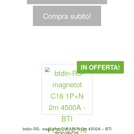
Compra subito!
IN OFFERTA!
btdin-RS- magnetot C16 1P+N 2m 4500A – BTI
FC810NC16