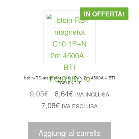
IN OFFERTA!
btdin-RS-magnetot C10 1P+N 2m 4500A – BTI
FC810NC10
9,05
€
8,64
€
IVA INCLUSA
7,08
€
IVA ESCLUSA
Aggiungi al carrello