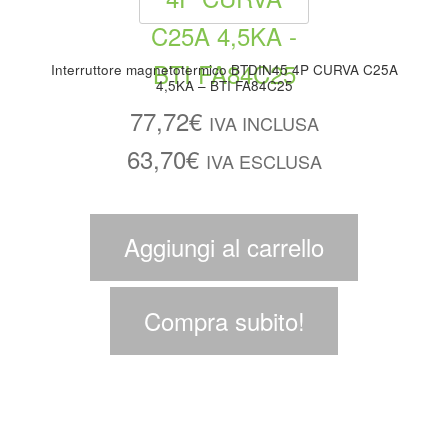
Interruttore magnetotermico BTDIN45 4P CURVA C25A
4,5KA – BTI FA84C25
77,72
€
IVA INCLUSA
63,70
€
IVA ESCLUSA
Aggiungi al carrello
Compra subito!