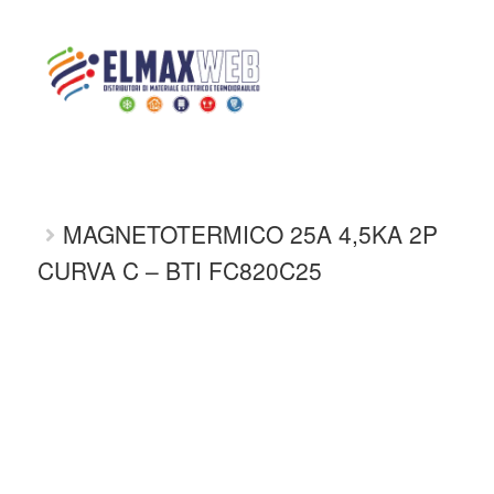
Home
Shop
INDUSTRIALE
INTERRUTTORI INDUSTRIALI
INTERRUTTORI SCATOLATI BTICINO
Home
MAGNETOTERMICO 25A 4,5KA 2P
Shop Online
CURVA C – BTI FC820C25
Chi siamo
Preventivo Impianto Elettrico
Grossista materiale elettrico
Servizi