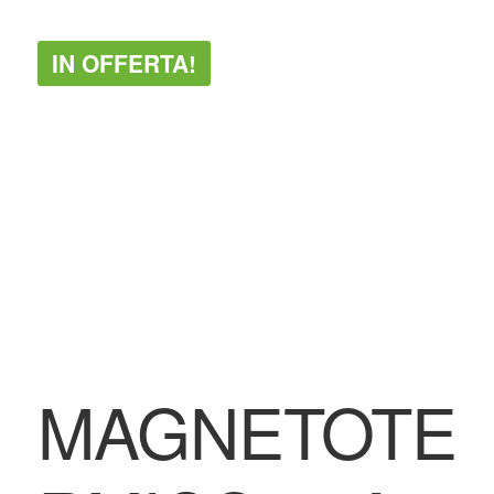
BLOG
IN OFFERTA!
Contatti & Assistenza
Accedi/Registrati
MAGNETOTE