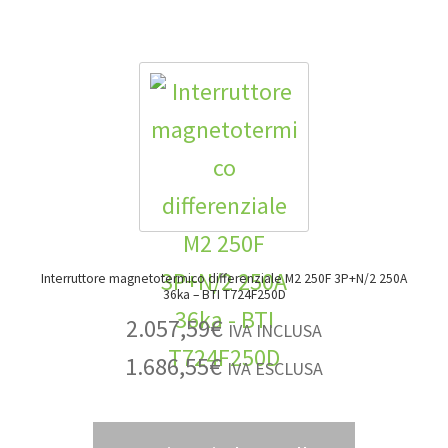
Interruttore magnetotermico differenziale M2 250F 3P+N/2 250A
36ka – BTI T724F250D
2.057,59
€
IVA INCLUSA
1.686,55
€
IVA ESCLUSA