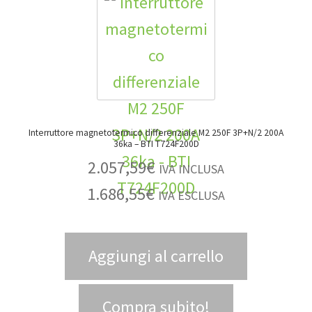
Interruttore magnetotermico differenziale M2 250F 3P+N/2 200A
36ka – BTI T724F200D
2.057,59
€
IVA INCLUSA
1.686,55
€
IVA ESCLUSA
Aggiungi al carrello
Compra subito!