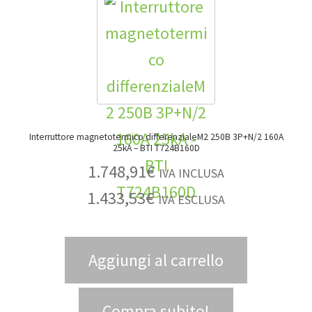
Interruttore magnetotermico differenzialeM2 250B 3P+N/2 160A
25kA – BTI T724B160D
1.748,91
€
IVA INCLUSA
1.433,53
€
IVA ESCLUSA
Aggiungi al carrello
Compra subito!