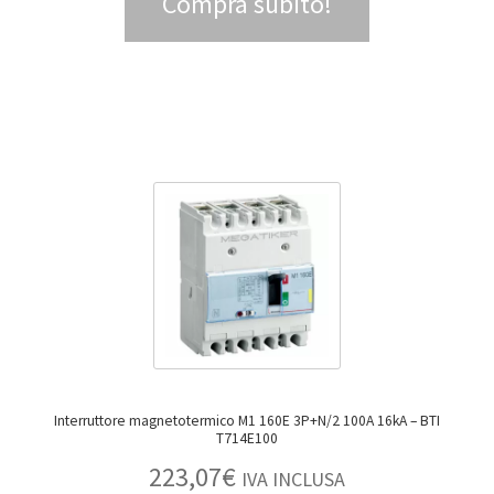
Compra subito!
Interruttore magnetotermico M1 160E 3P+N/2 100A 16kA – BTI
T714E100
223,07
€
IVA INCLUSA