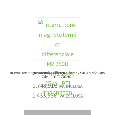
Interruttore magnetotermico differenziale M2 250B 3P+N/2 200A
25ka – BTI T724B200D
1.748,91
€
IVA INCLUSA
1.433,53
€
IVA ESCLUSA