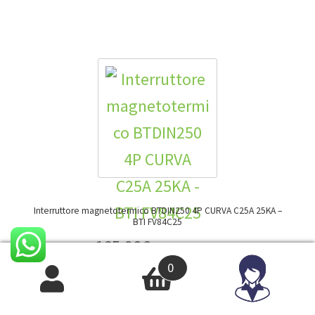
Interruttore magnetotermico BTDIN250 4P CURVA C25A 25KA –
BTI FV84C25
165,98
€
IVA INCLUSA
0
136,05
€
IVA ESCLUSA