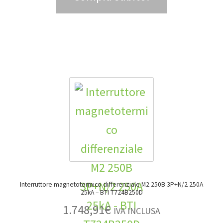
Interruttore magnetotermico differenziale M2 250B 3P+N/2 250A
25kA – BTI T724B250D
1.748,91
€
IVA INCLUSA