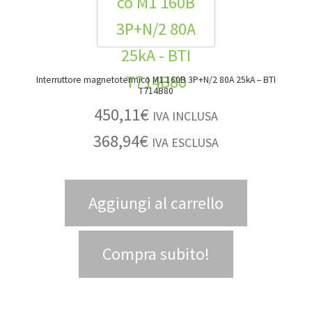
Interruttore magnetotermico M1 160B 3P+N/2 80A 25kA – BTI
T714B80
450,11
€
IVA INCLUSA
368,94
€
IVA ESCLUSA
Aggiungi al carrello
Compra subito!