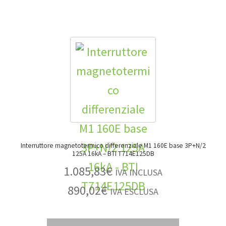
Interruttore magnetotermico differenziale M1 160E base 3P+N/2
125A 16kA – BTI T714E125DB
1.085,83
€
IVA INCLUSA
890,02
€
IVA ESCLUSA