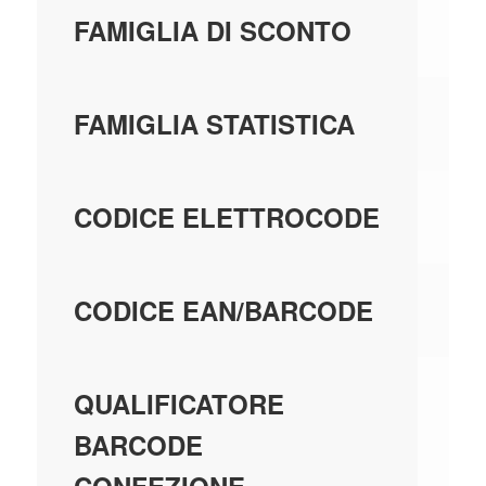
A
FAMIGLIA DI SCONTO
A
FAMIGLIA STATISTICA
36
CODICE ELETTROCODE
80
CODICE EAN/BARCODE
EA
QUALIFICATORE
BARCODE