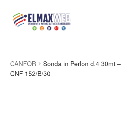
Home
Shop
ATTREZZATURA
PER INSTALLATORI
SONDE
PASSACAVO
SONDE PASSACAVO
Home
CANFOR
Sonda in Perlon d.4 30mt –
Shop Online
CNF 152/B/30
Chi siamo
Preventivo Impianto Elettrico
Grossista materiale elettrico
Servizi