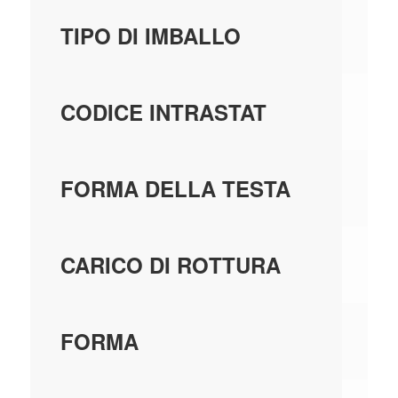
C
TIPO DI IMBALLO
82
CODICE INTRASTAT
A
FORMA DELLA TESTA
10
CARICO DI ROTTURA
T
FORMA