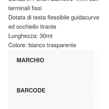
terminali fissi
Dotata di testa flessibile guidacurve
ed occhiello tirante
Lunghezza: 30mt
Colore: bianco trasparente
C
MARCHIO
UT
80
BARCODE