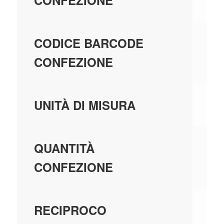
CONFEZIONE
80
CODICE BARCODE
CONFEZIONE
PE
UNITÀ DI MISURA
10
QUANTITÀ
CONFEZIONE
U
RECIPROCO