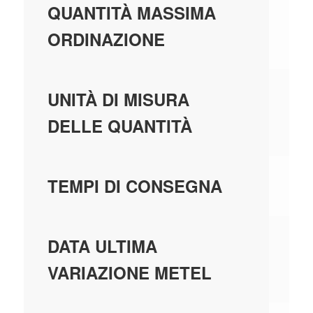
99
QUANTITÀ MASSIMA
ORDINAZIONE
PE
UNITÀ DI MISURA
DELLE QUANTITÀ
2 
TEMPI DI CONSEGNA
01
DATA ULTIMA
VARIAZIONE METEL