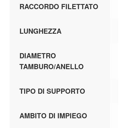
N
RACCORDO FILETTATO
30
LUNGHEZZA
-
DIAMETRO
TAMBURO/ANELLO
S
TIPO DI SUPPORTO
T
AMBITO DI IMPIEGO
IM