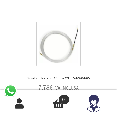
Sonda in Nylon d.4 5mt – CNF 154/S/04/05
7,78
€
IVA INCLUSA
6,38
€
IVA ESCLUSA
0