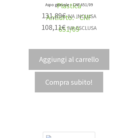
Aspo girevole – CNF 651/09
131,89
€
IVA INCLUSA
108,11
€
IVA ESCLUSA
Aggiungi al carrello
Compra subito!