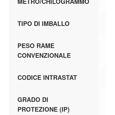
METRO/CHILOGRAMMO
BL
TIPO DI IMBALLO
0,
PESO RAME
CONVENZIONALE
90
CODICE INTRASTAT
IP
GRADO DI
PROTEZIONE (IP)