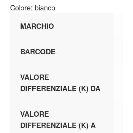
Colore: bianco
FI
MARCHIO
80
BARCODE
0,
VALORE
DIFFERENZIALE (K) DA
0,
VALORE
DIFFERENZIALE (K) A