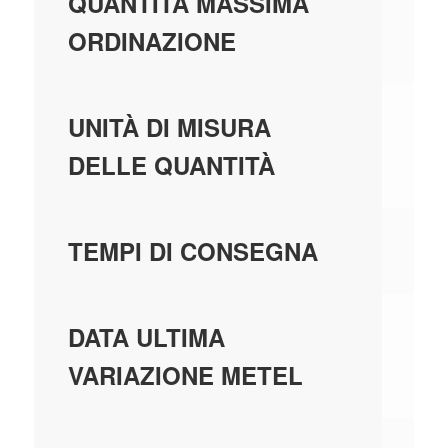
60
QUANTITÀ MASSIMA
ORDINAZIONE
PE
UNITÀ DI MISURA
DELLE QUANTITÀ
4 
TEMPI DI CONSEGNA
01
DATA ULTIMA
VARIAZIONE METEL