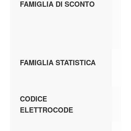
SC
FAMIGLIA DI SCONTO
FA
SC
YE
3Y
FAMIGLIA STATISTICA
TE
17
CODICE
ELETTROCODE