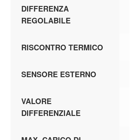
SÌ
DIFFERENZA
REGOLABILE
-
RISCONTRO TERMICO
N
SENSORE ESTERNO
0.1
VALORE
DIFFERENZIALE
5
MAX. CARICO DI