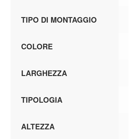
A 
TIPO DI MONTAGGIO
BI
COLORE
11
LARGHEZZA
ON
TIPOLOGIA
73
ALTEZZA