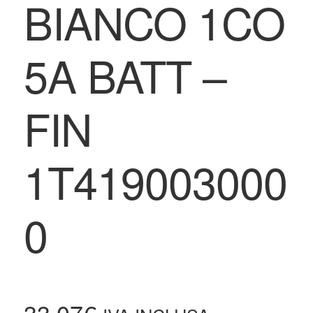
BIANCO 1CO
5A BATT –
FIN
1T419003000
0
33,07
€