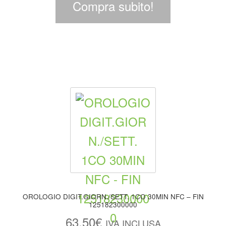
Compra subito!
OROLOGIO DIGIT.GIORN./SETT. 1CO 30MIN NFC – FIN
125182300000
63,50
€
IVA INCLUSA