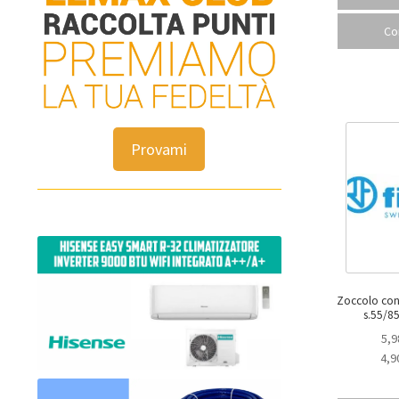
Co
Provami
Zoccolo con 
5,9
4,9