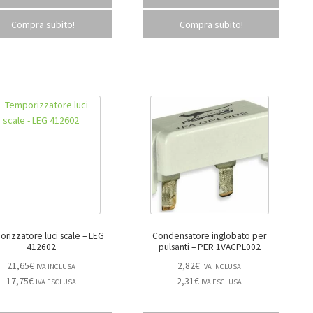
Compra subito!
Compra subito!
izzatore luci scale – LEG
Condensatore inglobato per
412602
pulsanti – PER 1VACPL002
21,65
€
2,82
€
IVA INCLUSA
IVA INCLUSA
17,75
€
2,31
€
IVA ESCLUSA
IVA ESCLUSA