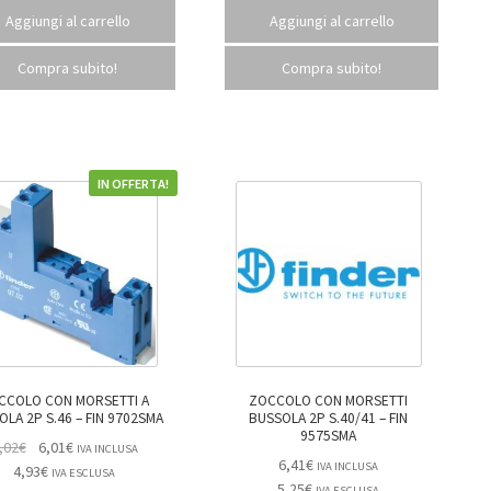
Aggiungi al carrello
Aggiungi al carrello
Compra subito!
Compra subito!
IN OFFERTA!
CCOLO CON MORSETTI A
ZOCCOLO CON MORSETTI
BUSSOLA 2P S.46 – FIN 9702SMA
BUSSOLA 2P S.40/41 – FIN
9575SMA
,02
€
6,01
€
IVA INCLUSA
6,41
€
IVA INCLUSA
4,93
€
IVA ESCLUSA
5,25
€
IVA ESCLUSA