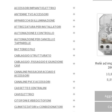
ACCESSORI IMPIANTI ELETTRICI
ANTENNE TV E ACCESSORI
APPARECCHI DI ILLUMINAZIONE
ATTREZZATURA PER INSTALLATORI
AUTOMAZIONE E CONTROLLO
AUTOMAZIONE PER CANCELLI E
TAPPARELLE
BATTERIE E PILE
CABLAGGIO STRUTTURATO
CABLAGGIO, FISSAGGIO E GIUNZIONE
Relè ad impul
CAVI
26
CANALINE PASSACAVI ACCIAIO E
10,
ACCESSORI
8,8
CANALINE PVC E ACCESSORI
CASSETTE E CENTRALINI
CAVI ELETTRICI
Aggiu
CITOFONI E VIDEOCITOFONI
Co
CLIMATIZZATORI e CONDIZIONATORI