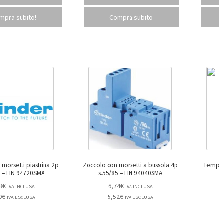
mpra subito!
Compra subito!
morsetti piastrina 2p
Zoccolo con morsetti a bussola 4p
Tempor
s.55/85 – FIN 94720SMA
s.55/85 – FIN 94040SMA
8
€
6,74
€
IVA INCLUSA
IVA INCLUSA
0
€
5,52
€
IVA ESCLUSA
IVA ESCLUSA