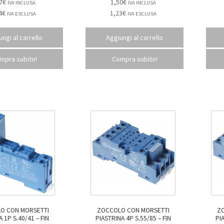
7
€
1,50
€
IVA INCLUSA
IVA INCLUSA
4
€
1,23
€
IVA ESCLUSA
IVA ESCLUSA
ngi al carrello
Aggiungi al carrello
mpra subito!
Compra subito!
O CON MORSETTI
ZOCCOLO CON MORSETTI
Z
P S.40/41 – FIN
PIASTRINA 4P S.55/85 – FIN
PIA