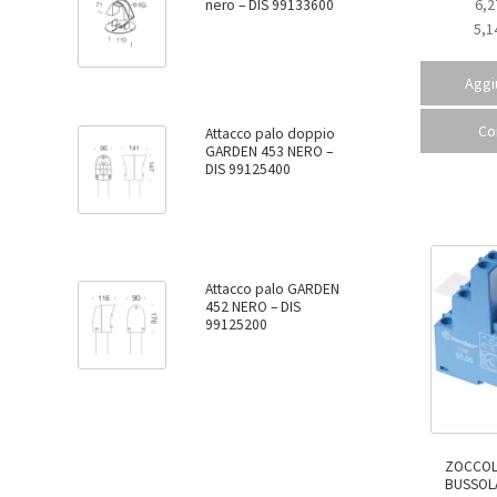
6,2
nero – DIS 99133600
5,1
Aggiu
Co
Attacco palo doppio
GARDEN 453 NERO –
DIS 99125400
Attacco palo GARDEN
452 NERO – DIS
99125200
ZOCCOL
BUSSOLA 1