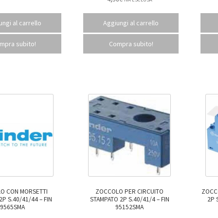
ngi al carrello
Aggiungi al carrello
mpra subito!
Compra subito!
O CON MORSETTI
ZOCCOLO PER CIRCUITO
ZOCCOLO MORSETT
S.40/41/44 – FIN
STAMPATO 2P S.40/41/4 – FIN
9565SMA
95152SMA