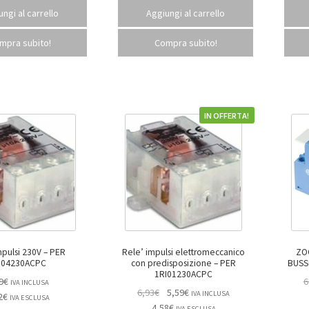
ngi al carrello
Aggiungi al carrello
mpra subito!
Compra subito!
IN OFFERTA!
ulsi 230V – PER
Rele’ impulsi elettromeccanico
ZO
I04230ACPC
con predisposizione – PER
1RI01230ACPC
9
€
6
IVA INCLUSA
6,93
€
5,59
€
IVA INCLUSA
2
€
IVA ESCLUSA
4,58
€
IVA ESCLUSA