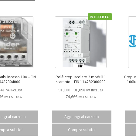
IN OFFERTA!
si incasso 10A – FIN
Relè crepuscolare 2 moduli 1
Crepus
0482304000
scambio – FIN 114282300000
84
€
91,10
€
91,09
€
IVA INCLUSA
IVA INCLUSA
9
€
74,66
€
IVA ESCLUSA
IVA ESCLUSA
ngi al carrello
Aggiungi al carrello
mpra subito!
Compra subito!