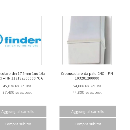
colare din 17.5mm 1no 16a
Crepuscolare da palo 2NO – FIN
100lux – FIN 113182300000POA
103281200000
45,67
€
54,66
€
IVA INCLUSA
IVA INCLUSA
37,43
€
44,80
€
IVA ESCLUSA
IVA ESCLUSA
Aggiungi al carrello
Aggiungi al carrello
Compra subito!
Compra subito!