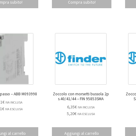
mpra subito!
Compra subito!
Rele’ passo-passo – ABB M093998
Zoccolo con morsetti bussola 2p
Zoccol
s.40/41/44 – FIN 95853SMA
51
€
IVA INCLUSA
6,35
€
IVA INCLUSA
11
€
IVA ESCLUSA
5,20
€
IVA ESCLUSA
ngi al carrello
Aggiungi al carrello