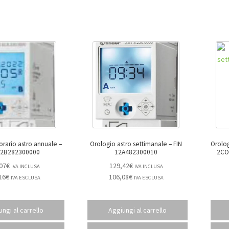
orario astro annuale –
Orologio astro settimanale – FIN
Orolo
12B282300000
12A482300010
07
€
129,42
€
IVA INCLUSA
IVA INCLUSA
16
€
106,08
€
IVA ESCLUSA
IVA ESCLUSA
ngi al carrello
Aggiungi al carrello