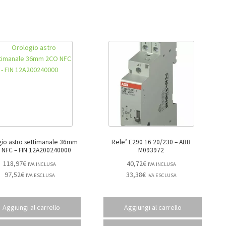
gio astro settimanale 36mm
Rele’ E290 16 20/230 – ABB
2CO NFC – FIN 12A200240000
M093972
118,97
€
40,72
€
IVA INCLUSA
IVA INCLUSA
97,52
€
33,38
€
IVA ESCLUSA
IVA ESCLUSA
Aggiungi al carrello
Aggiungi al carrello