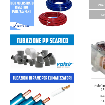
Aggiu
Co
Rele’ imp
1R
8,6
7,1