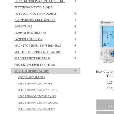
CONTENITORE PER CONTATORE ENEL
ELETTRODOMESTICI E VARIE
FOTOVOLTAICO E RINNOVABILI
GRUPPI DI CONTINUITÀ PER PC
INDUSTRIALE
LAMPADE D'EMERGENZA
LAMPADE LED E NEON
MAGNETOTERMICI E DIFFERENZIALI
MULTIPRESE, SPINE E ADATTATORI
PLACCHE E INTERRUTTORI
PROTEZIONI E MESSA A TERRA
RELE' E TEMPORIZZATORI
Interruttore 
FIN 
CONDENSATORE PERRY
127,
RELE' E TEMPORIZZATORI ABB
104,
RELE' E TEMPORIZZATORI BTICINO
RELE' E TEMPORIZZATORI FINDER
RELE' E TEMPORIZZATORI LEGRAND
Aggiu
RELE' E TEMPORIZZATORI PERRY