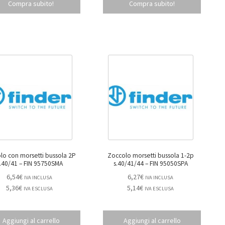
Compra subito!
Compra subito!
o con morsetti bussola 2P
Zoccolo morsetti bussola 1-2p
S.40/41 – FIN 95750SMA
s.40/41/44 – FIN 95050SPA
6,54
€
6,27
€
IVA INCLUSA
IVA INCLUSA
5,36
€
5,14
€
IVA ESCLUSA
IVA ESCLUSA
Aggiungi al carrello
Aggiungi al carrello