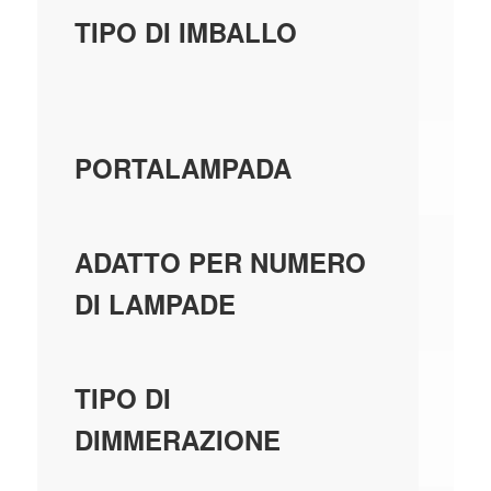
SC
TIPO DI IMBALLO
FU
G1
PORTALAMPADA
2
ADATTO PER NUMERO
DI LAMPADE
N
TIPO DI
DI
DIMMERAZIONE