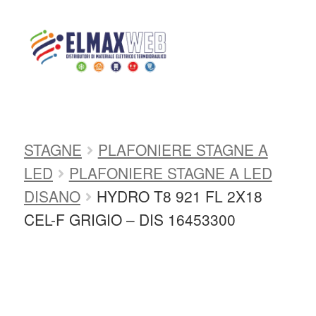
Home
Shop
APPARECCHI DI
ILLUMINAZIONE
PLAFONIERE
PARETE/INCASSO
PLAFONIERE
Home
STAGNE
PLAFONIERE STAGNE A
Shop Online
LED
PLAFONIERE STAGNE A LED
Chi siamo
DISANO
HYDRO T8 921 FL 2X18
CEL-F GRIGIO – DIS 16453300
Preventivo Impianto Elettrico
Grossista materiale elettrico
Servizi