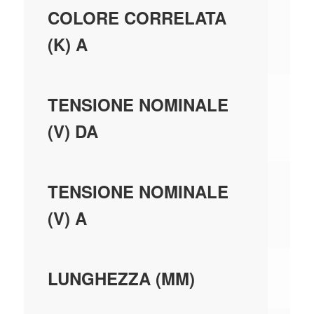
COLORE CORRELATA
(K) A
23
TENSIONE NOMINALE
(V) DA
23
TENSIONE NOMINALE
(V) A
69
LUNGHEZZA (MM)