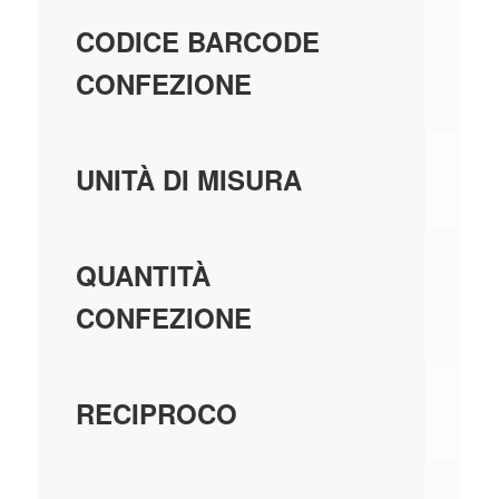
80
CODICE BARCODE
CONFEZIONE
PE
UNITÀ DI MISURA
1,
QUANTITÀ
CONFEZIONE
IN
RECIPROCO