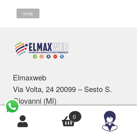
Elmaxweb
Via Volta, 24 20099 – Sesto S.
Giovanni (MI)
P.I. 09460790968
0
Numero REA MI - 2092764
Telefono: +39 0209963741