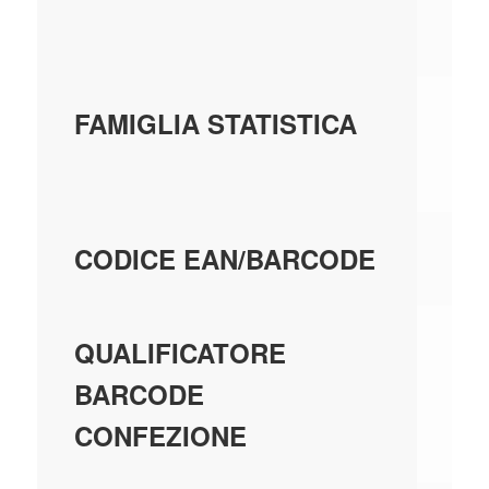
MA
15 
FAMIGLIA STATISTICA
IN
80
CODICE EAN/BARCODE
EA
QUALIFICATORE
BARCODE
CONFEZIONE