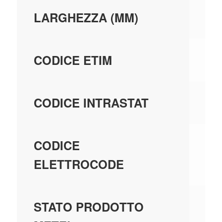
15
LARGHEZZA (MM)
EC
CODICE ETIM
94
CODICE INTRASTAT
24
CODICE
ELETTROCODE
GE
STATO PRODOTTO