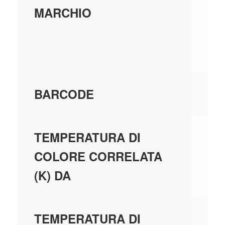
DI
MARCHIO
IL
S.
80
BARCODE
40
TEMPERATURA DI
COLORE CORRELATA
(K) DA
40
TEMPERATURA DI