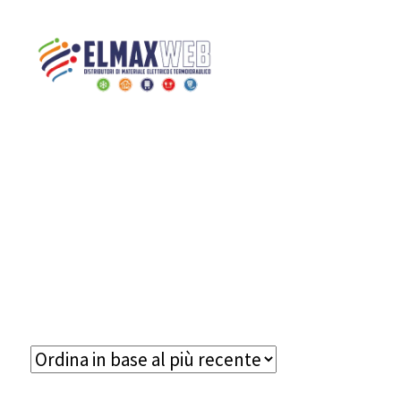
Home
Brand
DISANO
ILLUMINAZIONE S.P.A
Home
Shop Online
Chi siamo
Preventivo Impianto Elettrico
Grossista materiale elettrico
Servizi