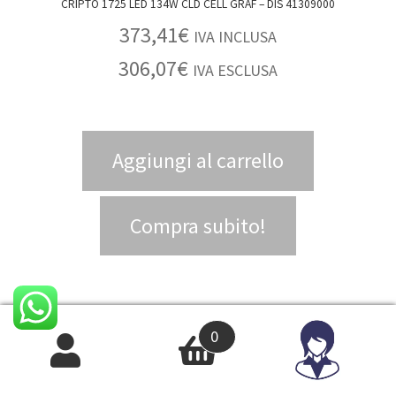
CRIPTO 1725 LED 134W CLD CELL GRAF – DIS 41309000
373,41
€
IVA INCLUSA
306,07
€
IVA ESCLUSA
Aggiungi al carrello
Compra subito!
0
IN OFFERTA!