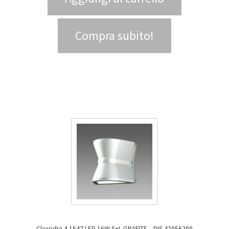
Compra subito!
Clessidra 4 1547 LED 16W S+L GRAFITE – DIS 42056200