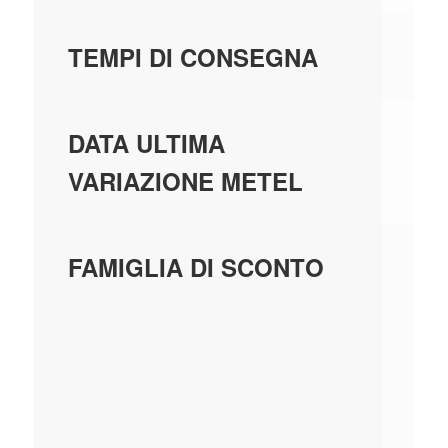
5 
TEMPI DI CONSEGNA
01
DATA ULTIMA
VARIAZIONE METEL
BL
FAMIGLIA DI SCONTO
IN
MO
MA
S2