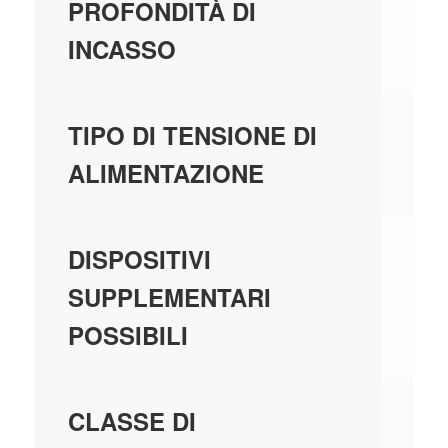
68
PROFONDITÀ DI
INCASSO
AC
TIPO DI TENSIONE DI
ALIMENTAZIONE
SÌ
DISPOSITIVI
SUPPLEMENTARI
POSSIBILI
3
CLASSE DI