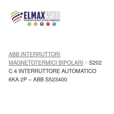
Home
Shop
MAGNETOTERMICI
E DIFFERENZIALI
ABB
INTERRUTTORI MAGNETOTERMICI
Home
ABB INTERRUTTORI
Shop Online
MAGNETOTERMICI BIPOLARI
S202
Chi siamo
C 4 INTERRUTTORE AUTOMATICO
6KA 2P – ABB S523400
Preventivo Impianto Elettrico
Grossista materiale elettrico
Servizi