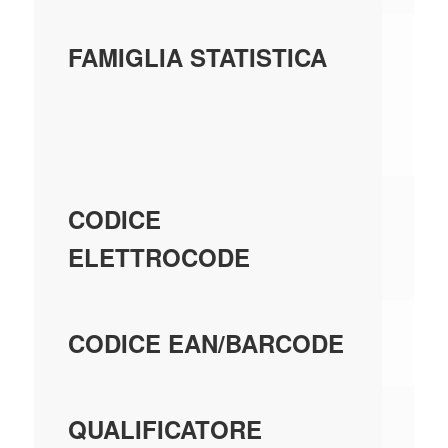
A1
FAMIGLIA STATISTICA
AU
CO
14
CODICE
ELETTROCODE
40
CODICE EAN/BARCODE
EA
QUALIFICATORE