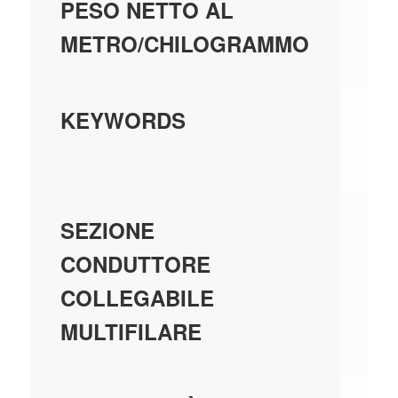
0,
PESO NETTO AL
METRO/CHILOGRAMMO
MI
KEYWORDS
CI
0;
SEZIONE
CONDUTTORE
COLLEGABILE
MULTIFILARE