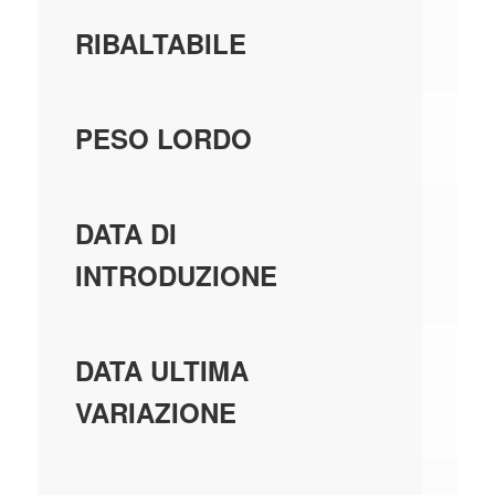
SI
RIBALTABILE
1,
PESO LORDO
01
DATA DI
INTRODUZIONE
01
DATA ULTIMA
VARIAZIONE