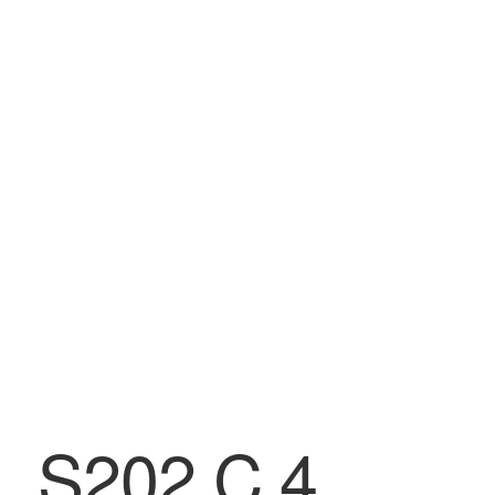
BLOG
Contatti & Assistenza
Accedi/Registrati
S202 C 4