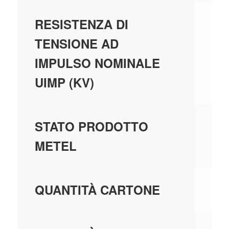
4,
RESISTENZA DI
TENSIONE AD
IMPULSO NOMINALE
UIMP (KV)
GE
STATO PRODOTTO
MA
METEL
5,
QUANTITÀ CARTONE