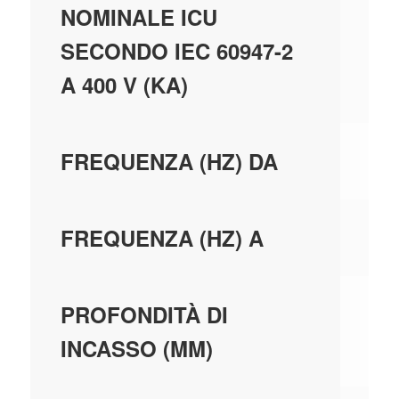
NOMINALE ICU
SECONDO IEC 60947-2
A 400 V (KA)
50
FREQUENZA (HZ) DA
60
FREQUENZA (HZ) A
68
PROFONDITÀ DI
INCASSO (MM)