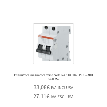
Interruttore magnetotermico S201 NA C10 6KA 1P+N – ABB
S531757
33,08
€
IVA INCLUSA
27,11
€
IVA ESCLUSA