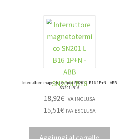
Interruttore magnetotermico SN201 L B16 1P+N – ABB
SN201LB16
18,92
€
IVA INCLUSA
15,51
€
IVA ESCLUSA
Aggiungi al carrello