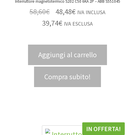
Interruttore magnetotermico S202 C50 6KA 2P – ABB S551045
58,60
€
48,48
€
IVA INCLUSA
39,74
€
IVA ESCLUSA
Aggiungi al carrello
Compra subito!
IN OFFERTA!