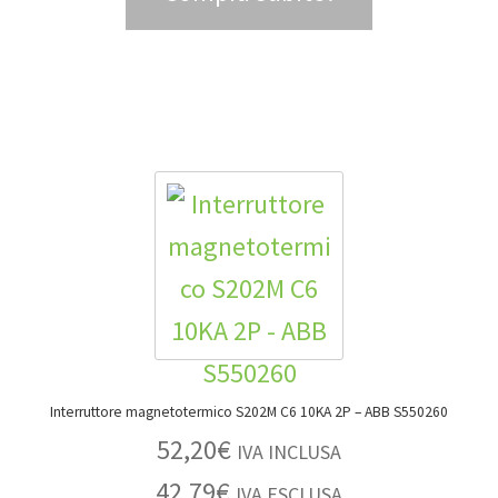
Interruttore magnetotermico S202M C6 10KA 2P – ABB S550260
52,20
€
IVA INCLUSA
42,79
€
IVA ESCLUSA