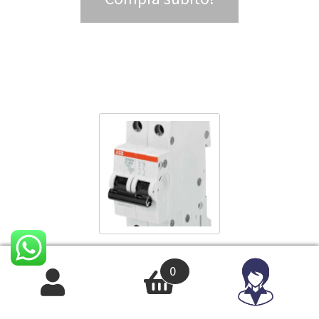
Interruttore magnetotermico S202M C63 10KA 2P – ABB S543989
0
65,79
€
IVA INCLUSA