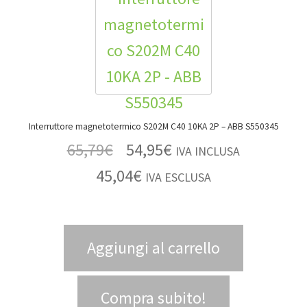
Interruttore magnetotermico S202M C40 10KA 2P – ABB S550345
65,79
€
54,95
€
IVA INCLUSA
45,04
€
IVA ESCLUSA
Aggiungi al carrello
Compra subito!