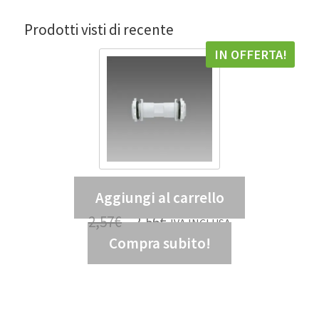
Prodotti visti di recente
IN OFFERTA!
Aggiungi al carrello
Tubo di giunzione 938 – DIS 99807300
2,57
€
2,56
€
IVA INCLUSA
Compra subito!
2,10
€
IVA ESCLUSA