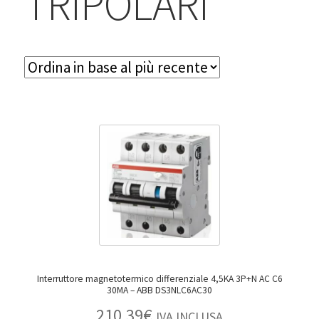
TRIPOLARI
Interruttore magnetotermico differenziale 4,5KA 3P+N AC C6
30MA – ABB DS3NLC6AC30
210,39
€
IVA INCLUSA