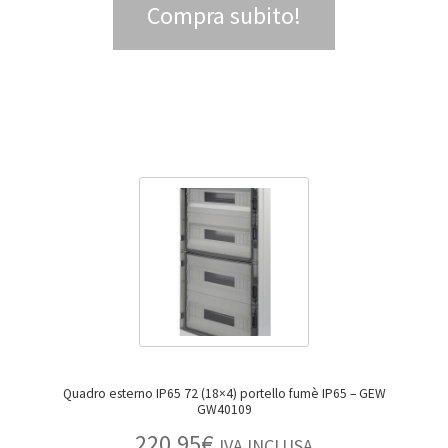
Compra subito!
Quadro esterno IP65 72 (18×4) portello fumè IP65 – GEW
GW40109
220,95
€
IVA INCLUSA