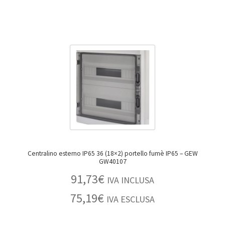
Centralino esterno IP65 36 (18×2) portello fumè IP65 – GEW
GW40107
91,73
€
IVA INCLUSA
75,19
€
IVA ESCLUSA