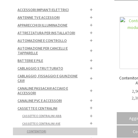
ACCESSORI IMPIANTI ELETTRICI
ANTENNE TV E ACCESSORI
APPARECCHI DI ILLUMINAZIONE
ATTREZZATURA PER INSTALLATORI
AUTOMAZIONE E CONTROLLO
AUTOMAZIONE PER CANCELLI E
TAPPARELLE
BATTERIE E PILE
CABLAGGIO STRUTTURATO
CABLAGGIO, FISSAGGIO E GIUNZIONE
Contenitor
CAVI
A
CANALINE PASSACAVI ACCIAIO E
2,9
ACCESSORI
2,3
CANALINE PVC E ACCESSORI
CASSETTE E CENTRALINI
CASSETTE E CENTRALINI ABB
Aggiu
CASSETTE E CENTRALINI AVE
Co
CONTENITORI