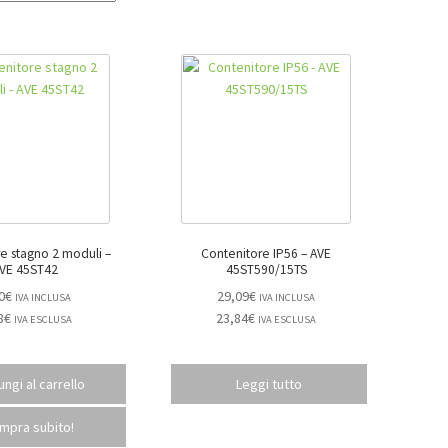
e stagno 2 moduli –
Contenitore IP56 – AVE
VE 45ST42
45ST590/15TS
0
€
29,09
€
IVA INCLUSA
IVA INCLUSA
8
€
23,84
€
IVA ESCLUSA
IVA ESCLUSA
ngi al carrello
Leggi tutto
mpra subito!