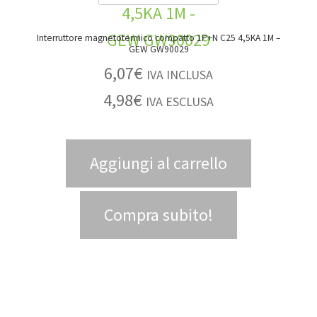
Interruttore magnetotermico compatto 1P+N C25 4,5KA 1M –
GEW GW90029
6,07
€
IVA INCLUSA
4,98
€
IVA ESCLUSA
Aggiungi al carrello
Compra subito!