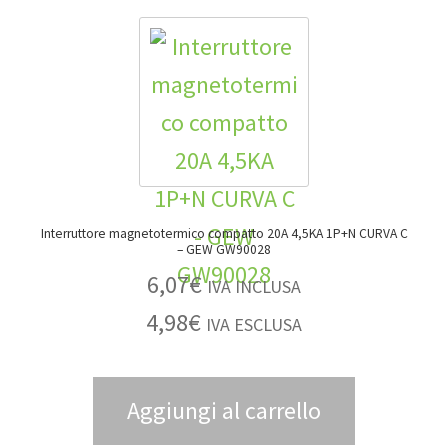
Interruttore magnetotermico compatto 20A 4,5KA 1P+N CURVA C
– GEW GW90028
6,07
€
IVA INCLUSA
4,98
€
IVA ESCLUSA
Aggiungi al carrello