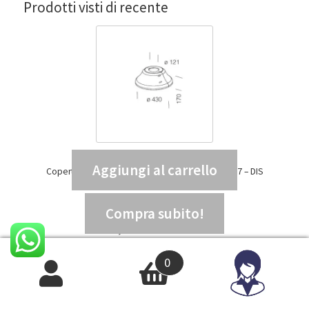
Prodotti visti di recente
Aggiungi al carrello
Copertura base palo 222 diametro 120 GREY9007 – DIS
99137800
107,94
€
IVA INCLUSA
Compra subito!
88,48
€
IVA ESCLUSA
0