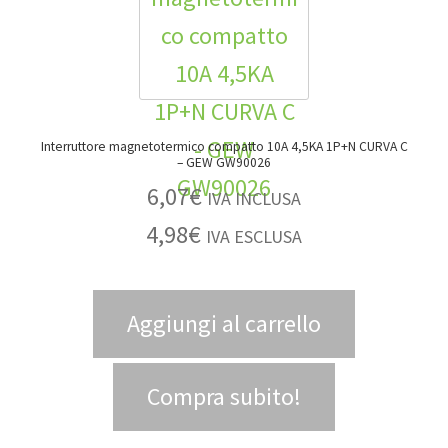
Interruttore magnetotermico compatto 10A 4,5KA 1P+N CURVA C
– GEW GW90026
6,07
€
IVA INCLUSA
4,98
€
IVA ESCLUSA
Aggiungi al carrello
Compra subito!