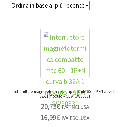
Interruttore magnetotermico compatto mtc 60 – 1P+N curva b
32A 1 modulo – GEW GW90331
20,73
€
IVA INCLUSA
16,99
€
IVA ESCLUSA