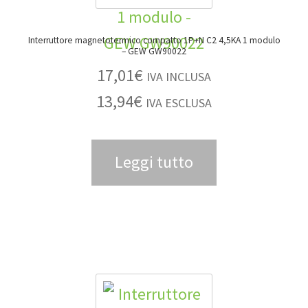
Interruttore magnetotermico compatto 1P+N C2 4,5KA 1 modulo
– GEW GW90022
17,01
€
IVA INCLUSA
13,94
€
IVA ESCLUSA
Leggi tutto