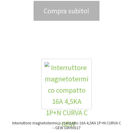
Compra subito!
Interruttore magnetotermico compatto 16A 4,5KA 1P+N CURVA C
– GEW GW90027