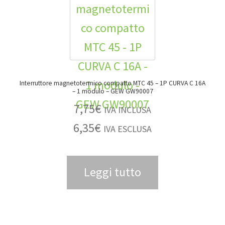
Interruttore magnetotermico compatto MTC 45 – 1P CURVA C 16A
– 1 modulo – GEW GW90007
7,75
€
IVA INCLUSA
6,35
€
IVA ESCLUSA
Leggi tutto