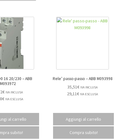
16 20/230 – ABB
Rele’ passo-passo – ABB M093998
M093972
35,51
€
IVA INCLUSA
72
€
IVA INCLUSA
29,11
€
IVA ESCLUSA
38
€
IVA ESCLUSA
ngi al carrello
Aggiungi al carrello
mpra subito!
Compra subito!