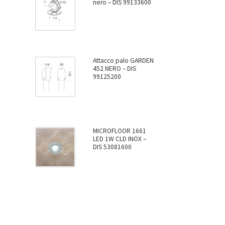
nero – DIS 99133600
Attacco palo GARDEN
452 NERO – DIS
99125200
MICROFLOOR 1661
LED 1W CLD INOX –
DIS 53081600