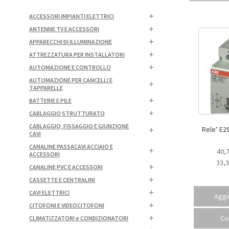
ACCESSORI IMPIANTI ELETTRICI
ANTENNE TV E ACCESSORI
APPARECCHI DI ILLUMINAZIONE
ATTREZZATURA PER INSTALLATORI
AUTOMAZIONE E CONTROLLO
AUTOMAZIONE PER CANCELLI E
TAPPARELLE
BATTERIE E PILE
CABLAGGIO STRUTTURATO
CABLAGGIO, FISSAGGIO E GIUNZIONE
Rele’ E290 
CAVI
CANALINE PASSACAVI ACCIAIO E
40,
ACCESSORI
33,
CANALINE PVC E ACCESSORI
CASSETTE E CENTRALINI
CAVI ELETTRICI
Aggiu
CITOFONI E VIDEOCITOFONI
Co
CLIMATIZZATORI e CONDIZIONATORI