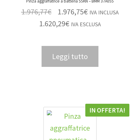
Pinza aggraffatrice a batteria 55KN – BMM 37A055
1.976,77
€
1.976,75
€
IVA INCLUSA
1.620,29
€
IVA ESCLUSA
Leggi tutto
IN OFFERTA!