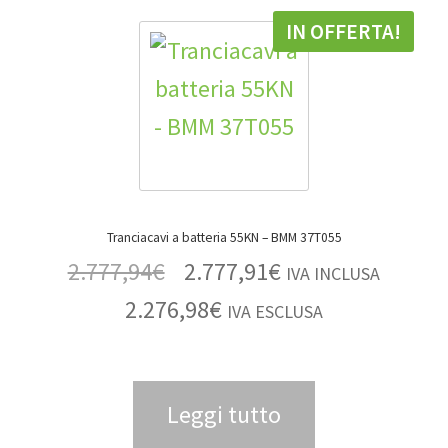
IN OFFERTA!
Tranciacavi a batteria 55KN – BMM 37T055
2.777,94
€
2.777,91
€
IVA INCLUSA
2.276,98
€
IVA ESCLUSA
Leggi tutto