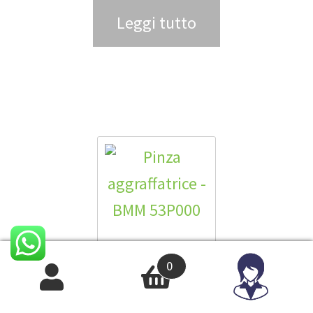
Leggi tutto
0
Pinza aggraffatrice – BMM 53P000
60,39
€
IVA INCLUSA