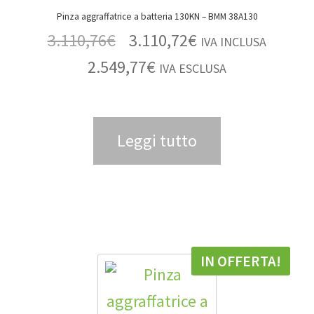
Pinza aggraffatrice a batteria 130KN – BMM 38A130
3.110,76
€
3.110,72
€
IVA INCLUSA
2.549,77
€
IVA ESCLUSA
Leggi tutto
IN OFFERTA!