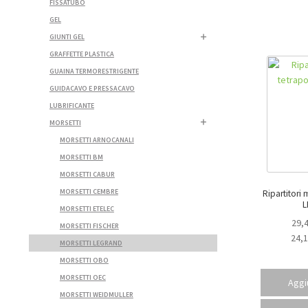
FISSATUBO
GEL
GIUNTI GEL
GRAFFETTE PLASTICA
GUAINA TERMORESTRIGENTE
GUIDACAVO E PRESSACAVO
LUBRIFICANTE
MORSETTI
MORSETTI ARNOCANALI
MORSETTI BM
MORSETTI CABUR
MORSETTI CEMBRE
Ripartitori 
L
MORSETTI ETELEC
29,
MORSETTI FISCHER
24,
MORSETTI LEGRAND
MORSETTI OBO
MORSETTI OEC
Aggiu
MORSETTI WEIDMULLER