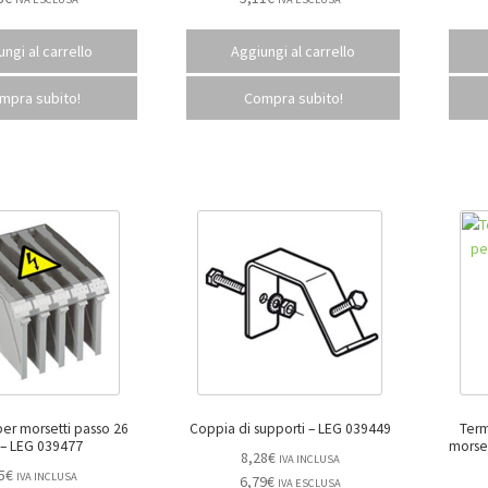
ngi al carrello
Aggiungi al carrello
mpra subito!
Compra subito!
per morsetti passo 26
Coppia di supporti – LEG 039449
Term
mm – LEG 039477
8,28
€
IVA INCLUSA
5
€
IVA INCLUSA
6,79
€
IVA ESCLUSA