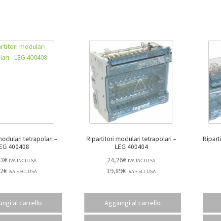
modulari tetrapolari –
Ripartitori modulari tetrapolari –
Ripartit
EG 400408
LEG 400404
43
€
24,26
€
IVA INCLUSA
IVA INCLUSA
12
€
19,89
€
IVA ESCLUSA
IVA ESCLUSA
ngi al carrello
Aggiungi al carrello