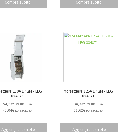
Compra subito!
Compra subito!
ttiere 250A 1P 2M – LEG
Morsettiere 125A 1P 2M – LEG
004873
004871
54,95
€
38,58
€
IVA INCLUSA
IVA INCLUSA
45,04
€
31,62
€
IVA ESCLUSA
IVA ESCLUSA
Aggiungi al carrello
Aggiungi al carrello