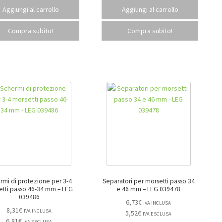
Aggiungi al carrello
Aggiungi al carrello
Compra subito!
Compra subito!
rmi di protezione per 3-4
Separatori per morsetti passo 34
tti passo 46-34 mm – LEG
e 46 mm – LEG 039478
039486
6,73
€
IVA INCLUSA
8,31
€
IVA INCLUSA
5,52
€
IVA ESCLUSA
6,81
€
IVA ESCLUSA