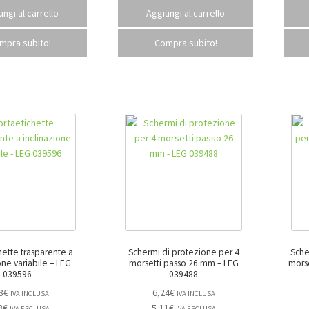
ngi al carrello
Aggiungi al carrello
mpra subito!
Compra subito!
hette trasparente a
Schermi di protezione per 4
Sche
e variabile – LEG
morsetti passo 26 mm – LEG
morse
039596
039488
3
€
6,24
€
IVA INCLUSA
IVA INCLUSA
3
€
5,11
€
IVA ESCLUSA
IVA ESCLUSA