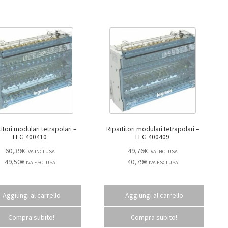
itori modulari tetrapolari –
Ripartitori modulari tetrapolari –
LEG 400410
LEG 400409
60,39
€
49,76
€
IVA INCLUSA
IVA INCLUSA
49,50
€
40,79
€
IVA ESCLUSA
IVA ESCLUSA
Aggiungi al carrello
Aggiungi al carrello
Compra subito!
Compra subito!