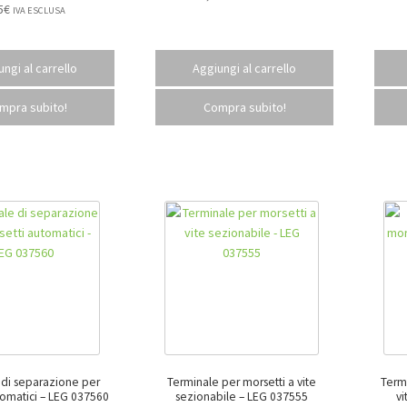
5
€
IVA ESCLUSA
ngi al carrello
Aggiungi al carrello
mpra subito!
Compra subito!
 di separazione per
Terminale per morsetti a vite
Termi
morsetti automatici – LEG 037560
sezionabile – LEG 037555