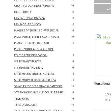
GRUPPI DI CONTINUITÀ PER PC
Co
INDUSTRIALE
LAMPADE D'EMERGENZA
LAMPADE LED E NEON
MAGNETOTERMICI E DIFFERENZIALI
MULTIPRESE, SPINE E ADATTATORI
PLACCHE E INTERRUTTORI
PROTEZIONI E MESSA A TERRA
RELE' E TEMPORIZZATORI
SISTEMI ANTIFURTO
SISTEMI ANTINCENDIO
SISTEMI CONTROLLO ACCESSI
SISTEMI DI VIDEOSORVEGLIANZA
Morsettiera fa
SPINE, PRESE CEE E QUADRI CANTIERE
STAZIONE RICARICA VEICOLI ELETTRICI
10,
TELEFONIA
8,7
TERMOIDRAULICA
TERMOSTATI E CRONOTERMOSTATI