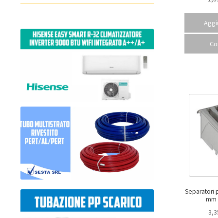
Aggiu
Co
Separatori 
3,3