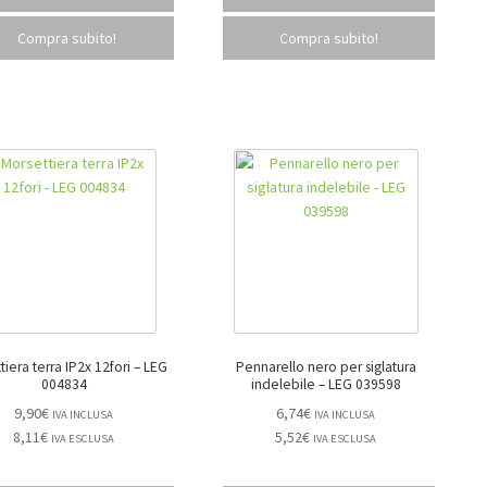
Compra subito!
Compra subito!
era terra IP2x 12fori – LEG
Pennarello nero per siglatura
004834
indelebile – LEG 039598
9,90
€
6,74
€
IVA INCLUSA
IVA INCLUSA
8,11
€
5,52
€
IVA ESCLUSA
IVA ESCLUSA