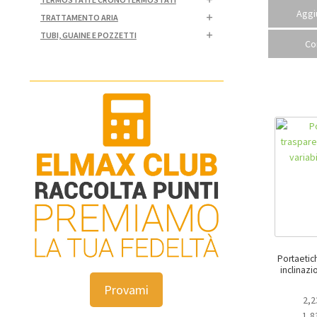
Aggiu
TRATTAMENTO ARIA
TUBI, GUAINE E POZZETTI
Co
Portaetic
inclinazion
Provami
2,2
1,8