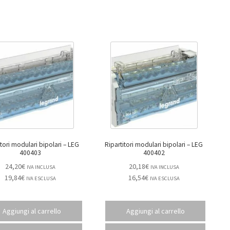
ori modulari bipolari – LEG
Ripartitori modulari bipolari – LEG
400403
400402
24,20
€
20,18
€
IVA INCLUSA
IVA INCLUSA
19,84
€
16,54
€
IVA ESCLUSA
IVA ESCLUSA
Aggiungi al carrello
Aggiungi al carrello