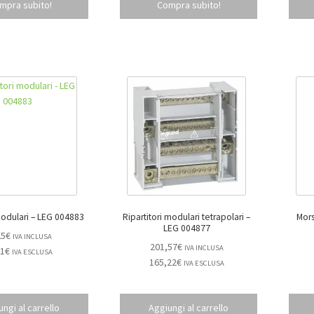
mpra subito!
Compra subito!
Ripartitori modulari – LEG 004883
Ripartitori modulari tetrapolari –
Morse
LEG 004877
25
€
IVA INCLUSA
201,57
€
IVA INCLUSA
81
€
IVA ESCLUSA
165,22
€
IVA ESCLUSA
ngi al carrello
Aggiungi al carrello