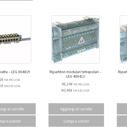
Barretta piatta – LEG 004819
Ripartitori modulari tetrapolari –
Ripart
LEG 400411
2
€
IVA INCLUSA
98,16
€
IVA INCLUSA
1
€
IVA ESCLUSA
80,46
€
IVA ESCLUSA
ngi al carrello
Aggiungi al carrello
mpra subito!
Compra subito!