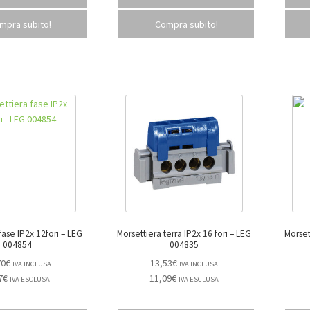
mpra subito!
Compra subito!
se IP2x 12fori – LEG
Morsettiera terra IP2x 16 fori – LEG
Morsetti
004854
004835
70
€
13,53
€
IVA INCLUSA
IVA INCLUSA
7
€
11,09
€
IVA ESCLUSA
IVA ESCLUSA