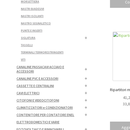
Co
MORSETTIERA
NASTRI BIADESIVI
NASTRI ISOLANTI
NASTRO SEGNALETICO
PUNTE E INSERTI
SIGLATURA
TASSELLI
TERMINALI TERMORESTRINGENTI
VITI
CANALINE PASSACAVI ACCIAIO E
ACCESSORI
CANALINE PVC E ACCESSORI
CASSETTE E CENTRALINI
CAVI ELETTRICI
41,
CITOFONI E VIDEOCITOFONI
33,
CLIMATIZZATORI e CONDIZIONATORI
CONTENITORE PER CONTATORE ENEL
ELETTRODOMESTICI E VARIE
Aggiu
FOTOVOLTAICO E RINNOVABILI