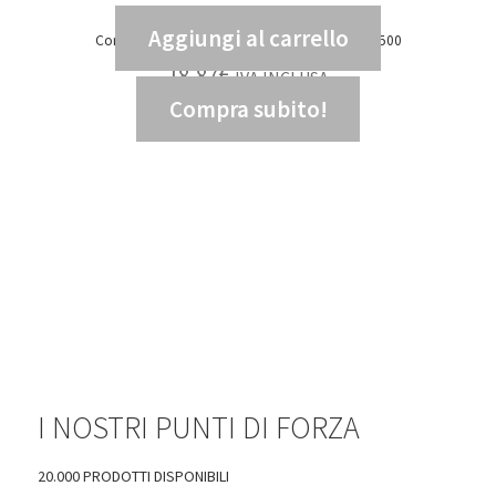
Aggiungi al carrello
Cornice plafone Rodi 595 bianco – DIS 99803500
18,87
€
IVA INCLUSA
Compra subito!
15,47
€
IVA ESCLUSA
I NOSTRI PUNTI DI FORZA
20.000 PRODOTTI DISPONIBILI