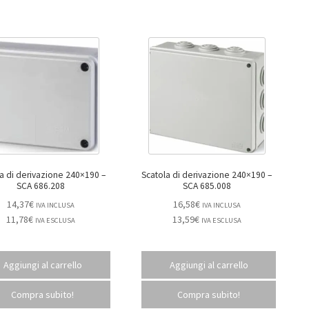
a di derivazione 240×190 –
Scatola di derivazione 240×190 –
SCA 686.208
SCA 685.008
14,37
€
16,58
€
IVA INCLUSA
IVA INCLUSA
11,78
€
13,59
€
IVA ESCLUSA
IVA ESCLUSA
Aggiungi al carrello
Aggiungi al carrello
Compra subito!
Compra subito!