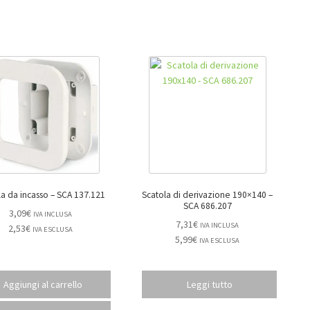
Scatola da incasso – SCA 137.121
Scatola di derivazione 190×140 –
SCA 686.207
3,09
€
IVA INCLUSA
7,31
€
IVA INCLUSA
2,53
€
IVA ESCLUSA
5,99
€
IVA ESCLUSA
Aggiungi al carrello
Leggi tutto