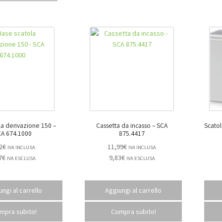
a derivazione 150 –
Cassetta da incasso – SCA
Scatol
A 674.1000
875.4417
2
€
11,99
€
IVA INCLUSA
IVA INCLUSA
7
€
9,83
€
IVA ESCLUSA
IVA ESCLUSA
ngi al carrello
Aggiungi al carrello
mpra subito!
Compra subito!