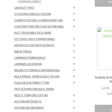
Co
COPERCHIO GEWISS
CAVI ELETTRICI
CITOFONI E VIDEOCITOFONI
CLIMATIZZATORI e CONDIZIONATORI
CONTENITORE PER CONTATORE ENEL
ELETTRODOMESTICI E VARIE
FOTOVOLTAICO E RINNOVABILI
GRUPPI DI CONTINUITÀ PER PC
INDUSTRIALE
LAMPADE D'EMERGENZA
LAMPADE LED E NEON
MAGNETOTERMICI E DIFFERENZIALI
MULTIPRESE, SPINE E ADATTATORI
Scatola di d
S
PLACCHE E INTERRUTTORI
3,87
€
PROTEZIONI E MESSA A TERRA
3,1
RELE' E TEMPORIZZATORI
SISTEMI ANTIFURTO
SISTEMI ANTINCENDIO