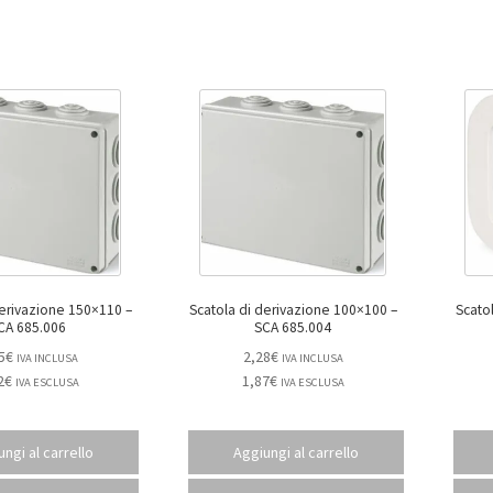
erivazione 150×110 –
Scatola di derivazione 100×100 –
CA 685.006
SCA 685.004
5
€
2,28
€
IVA INCLUSA
IVA INCLUSA
2
€
1,87
€
IVA ESCLUSA
IVA ESCLUSA
ngi al carrello
Aggiungi al carrello