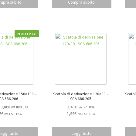
mpra subito!
Compra subito!
IN OFFERTA!
erivazione 150×100 –
Scatola di derivazione 120×80 –
Scatol
CA 686.206
SCA 686.205
3,86
€
2,43
€
IVA INCLUSA
IVA INCLUSA
6
€
1,99
€
IVA ESCLUSA
IVA ESCLUSA
Leggi tutto
Leggi tutto