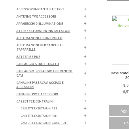
ACCESSORI IMPIANTI ELETTRICI
ANTENNE TV E ACCESSORI
APPARECCHI DI ILLUMINAZIONE
ATTREZZATURA PER INSTALLATORI
AUTOMAZIONE E CONTROLLO
AUTOMAZIONE PER CANCELLI E
TAPPARELLE
BATTERIE E PILE
CABLAGGIO STRUTTURATO
CABLAGGIO, FISSAGGIO E GIUNZIONE
Base scatol
CAVI
SC
CANALINE PASSACAVI ACCIAIO E
8,0
ACCESSORI
6,5
CANALINE PVC E ACCESSORI
CASSETTE E CENTRALINI
CASSETTE E CENTRALINI ABB
Aggiu
CASSETTE E CENTRALINI AVE
Co
CASSETTE E CENTRALINI BOCCHIOTTI