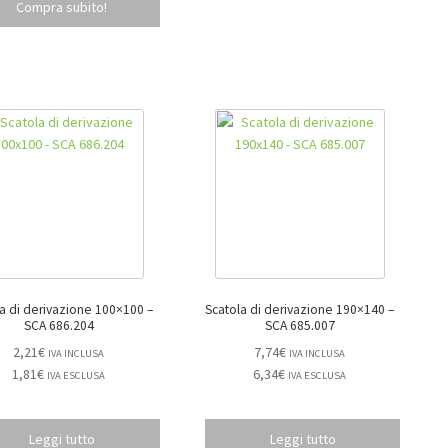
Compra subito!
a di derivazione 100×100 –
Scatola di derivazione 190×140 –
SCA 686.204
SCA 685.007
2,21
€
7,74
€
IVA INCLUSA
IVA INCLUSA
1,81
€
6,34
€
IVA ESCLUSA
IVA ESCLUSA
Leggi tutto
Leggi tutto