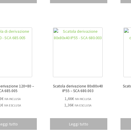
derivazione 120×80 –
Scatola derivazione 80x80x40
Scat
CA 685.005
IP55 – SCA 680.003
8
€
1,66
€
IVA INCLUSA
IVA INCLUSA
1
€
1,36
€
IVA ESCLUSA
IVA ESCLUSA
Leggi tutto
Leggi tutto