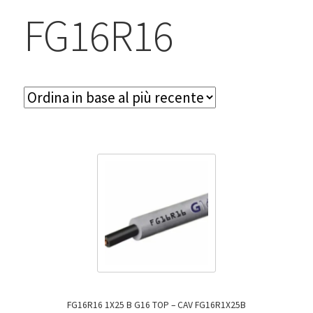
BLOG
FG16R16
Contatti & Assistenza
Accedi/Registrati
FG16R16 1X25 B G16 TOP – CAV FG16R1X25B