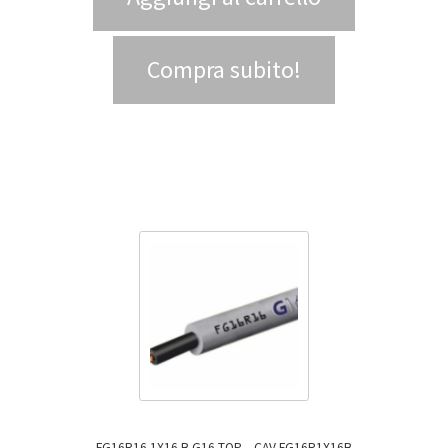
Compra subito!
FG16R16 1X16 B G16 TOP – CAV FG16R1X16B