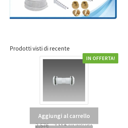
Prodotti visti di recente
IN OFFERTA!
Aggiungi al carrello
Tubo di giunzione 938 – DIS 99807300
2,57
€
2,56
€
IVA INCLUSA