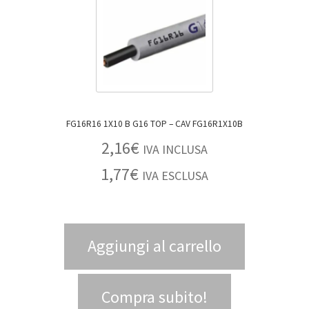
FG16R16 1X10 B G16 TOP – CAV FG16R1X10B
2,16
€
IVA INCLUSA
1,77
€
IVA ESCLUSA
Aggiungi al carrello
Compra subito!