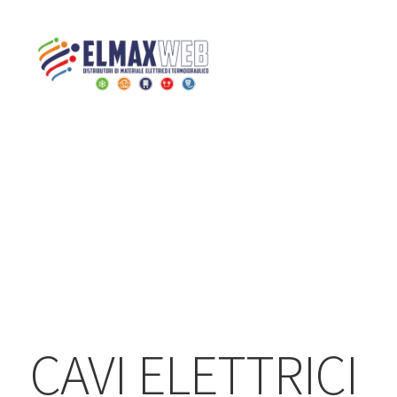
Home
Shop
CAVI ELETTRICI
CAVI ELETTRICI FG16R16
Home
Shop Online
Chi siamo
Preventivo Impianto Elettrico
Grossista materiale elettrico
CAVI ELETTRICI
Servizi