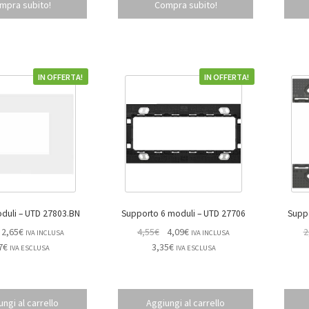
mpra subito!
Compra subito!
IN OFFERTA!
IN OFFERTA!
Placca 3 moduli – UTD 27803.BN
Supporto 6 moduli – UTD 27706
2,65
€
4,55
€
4,09
€
2
IVA INCLUSA
IVA INCLUSA
7
€
3,35
€
IVA ESCLUSA
IVA ESCLUSA
ngi al carrello
Aggiungi al carrello