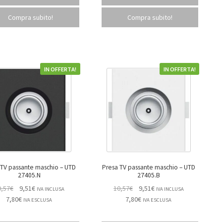
Compra subito!
Compra subito!
IN OFFERTA!
IN OFFERTA!
TV passante maschio – UTD
Presa TV passante maschio – UTD
27405.N
27405.B
0,57
€
9,51
€
10,57
€
9,51
€
IVA INCLUSA
IVA INCLUSA
7,80
€
7,80
€
IVA ESCLUSA
IVA ESCLUSA