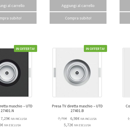
ngi al carrello
Aggiungi al carrello
mpra subito!
Compra subito!
IN OFFERTA!
IN OFFERTA!
tta maschio – UTD
Presa TV diretta maschio – UTD
Cop
27401.N
27401.B
7,29
€
7,76
€
6,98
€
1
IVA INCLUSA
IVA INCLUSA
8
€
5,72
€
IVA ESCLUSA
IVA ESCLUSA