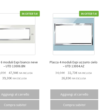
IN OFFERTA!
IN OFFERTA!
 6 moduli Expi bianco neve
Placca 4 moduli Expi azzurro cielo
– UTD 13006.BN
– UTD 13004.AZ
,85
€
47,94
€
34,04
€
32,73
€
IVA INCLUSA
IVA INCLUSA
39,30
€
26,83
€
IVA ESCLUSA
IVA ESCLUSA
Aggiungi al carrello
Aggiungi al carrello
Compra subito!
Compra subito!