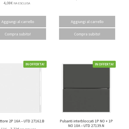
4,08
€
IVA ESCLUSA
Aggiungi al carrello
Aggiungi al carrello
Compra subito!
Compra subito!
IN OFFERTA!
IN OFFERTA!
Interruttore 2P 16A – UTD 27162.B
Pulsanti interbloccati 1P NO + 1P
NO 10A – UTD 27139.N
,58
€
7,72
€