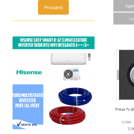
Aggiu
Provami
Co
Presa Tv dire
7,76
€
5,9