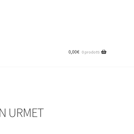
0,00
€
0 prodotti
ON URMET