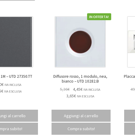
IN OFFERTA!
Copriforo 1M – UTD 27350.TT
Diffusore rosso, 1 modulo, nea,
Placca
bianco – UTD 10282.B
0
€
IVA INCLUSA
5,36
€
4,45
€
49
IVA INCLUSA
5
€
IVA ESCLUSA
3,65
€
IVA ESCLUSA
ngi al carrello
Aggiungi al carrello
mpra subito!
Compra subito!