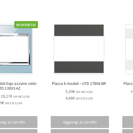
IN OFFERTA!
uli Expi azzurro cielo
Placca 6 moduli – UTD 27806.NR
UTD 13003.AZ
5,69
€
5
IVA INCLUSA
29,27
€
IVA INCLUSA
4,66
€
IVA ESCLUSA
99
€
IVA ESCLUSA
ngi al carrello
Aggiungi al carrello