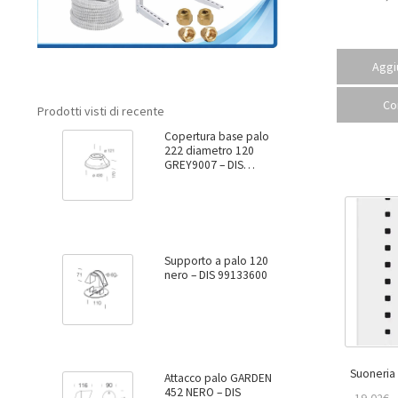
Aggiu
Co
Prodotti visti di recente
Copertura base palo
222 diametro 120
GREY9007 – DIS
99137800
Supporto a palo 120
nero – DIS 99133600
Attacco palo GARDEN
452 NERO – DIS
19,02
€