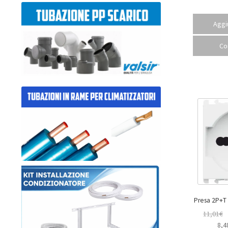
Aggiu
Co
11,01
€
8,4