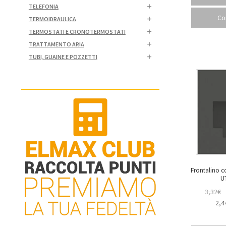
TELEFONIA
Co
TERMOIDRAULICA
TERMOSTATI E CRONOTERMOSTATI
TRATTAMENTO ARIA
TUBI, GUAINE E POZZETTI
Frontalino c
U
3,32
€
2,4