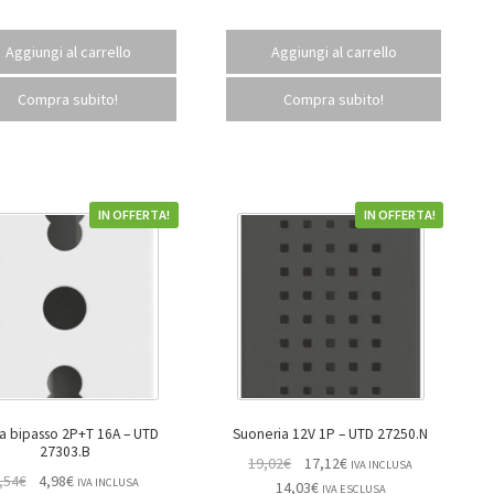
Aggiungi al carrello
Aggiungi al carrello
Compra subito!
Compra subito!
IN OFFERTA!
IN OFFERTA!
 bipasso 2P+T 16A – UTD
Suoneria 12V 1P – UTD 27250.N
27303.B
19,02
€
17,12
€
IVA INCLUSA
,54
€
4,98
€
IVA INCLUSA
14,03
€
IVA ESCLUSA