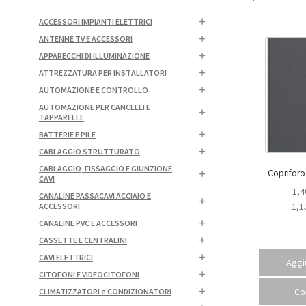
ACCESSORI IMPIANTI ELETTRICI
ANTENNE TV E ACCESSORI
APPARECCHI DI ILLUMINAZIONE
ATTREZZATURA PER INSTALLATORI
AUTOMAZIONE E CONTROLLO
AUTOMAZIONE PER CANCELLI E
TAPPARELLE
BATTERIE E PILE
CABLAGGIO STRUTTURATO
CABLAGGIO, FISSAGGIO E GIUNZIONE
CAVI
1,4
CANALINE PASSACAVI ACCIAIO E
1,1
ACCESSORI
CANALINE PVC E ACCESSORI
CASSETTE E CENTRALINI
CAVI ELETTRICI
Aggiu
CITOFONI E VIDEOCITOFONI
Co
CLIMATIZZATORI e CONDIZIONATORI