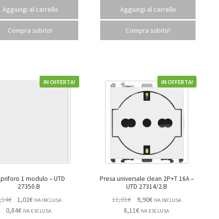
Aggiungi al carrello
Aggiungi al carrello
Compra subito!
Compra subito!
IN OFFERTA!
IN OFFERTA!
riforo 1 modulo – UTD
Presa universale clean 2P+T 16A –
27350.B
UTD 27314/2.B
,14
€
1,02
€
11,01
€
9,90
€
IVA INCLUSA
IVA INCLUSA
0,84
€
8,11
€
IVA ESCLUSA
IVA ESCLUSA