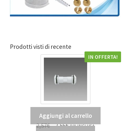
Prodotti visti di recente
IN OFFERTA!
Aggiungi al carrello
Tubo di giunzione 938 – DIS 99807300
2,57
€
2,56
€
IVA INCLUSA