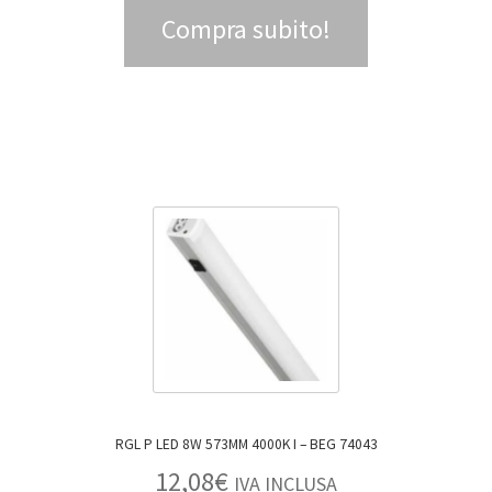
Compra subito!
RGL P LED 8W 573MM 4000K I – BEG 74043
12,08
€
IVA INCLUSA