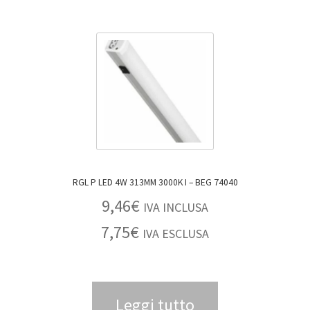
RGL P LED 4W 313MM 3000K I – BEG 74040
9,46
€
IVA INCLUSA
7,75
€
IVA ESCLUSA
Leggi tutto